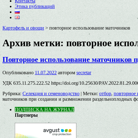
Контакты
Этика публикаций
Картофель и овощи
>
повторное использование маточников
Архив метки:
повторное испо
Повторное использование маточников п
Опубликовано
11.07.2022
автором
secretar
УДК 635.11.275.222.52 https://doi.org/10.25630/PAV.2022.81.29.0
Рубрика:
Селекция и семеноводство
|
Метки:
отбор
,
повторное 
маточников при создании и размножении раздельноплодных ф
ПОДПИСКА НА ЖУРНАЛ
Партнеры