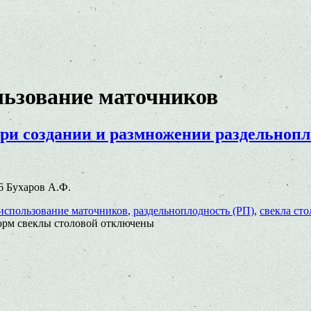
льзование маточников
ри создании и размножении раздельноп
06 Бухаров А.Ф.
использование маточников
,
раздельноплодность (РП)
,
свекла сто
орм свеклы столовой
отключены