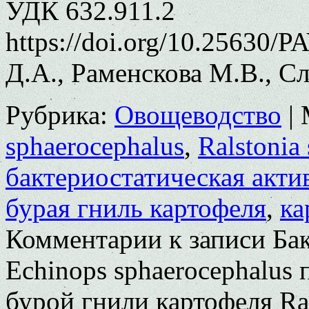
УДК 632.911.2
https://doi.org/10.25630/
Д.А., Раменскова М.В., С
Рубрика:
Овощеводство
|
sphaerocephalus
,
Ralstonia
бактериостатическая акти
бурая гниль картофеля
,
ка
Комментарии
к записи Ба
Echinops sphaerocephalus
бурой гнили картофеля Ral