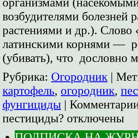
организмами (насекомыми
возбудителями болезней 
растениями и др.). Слово
латинскими корнями — pest
(убивать), что дословно
Рубрика:
Огородник
|
Мет
картофель
,
огородник
,
пе
фунгициды
|
Комментари
пестициды?
отключены
ПОДПИСКА НА ЖУР