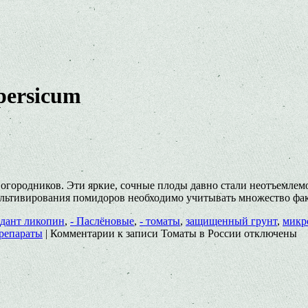
persicum
 огородников. Эти яркие, сочные плоды давно стали неотъемле
ультивирования помидоров необходимо учитывать множество фа
идант ликопин
,
- Паслёновые
,
- томаты
,
защищенный грунт
,
микр
репараты
|
Комментарии
к записи Томаты в России
отключены