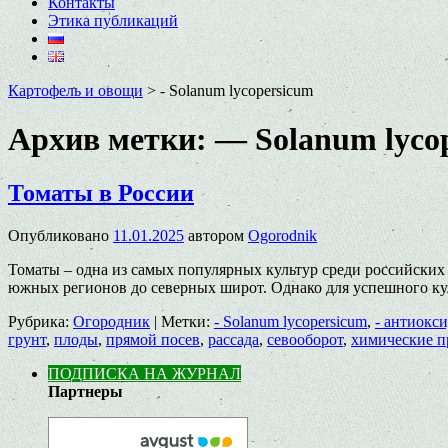
Контакты
Этика публикаций
Картофель и овощи
>
- Solanum lycopersicum
Архив метки:
— Solanum lyco
Томаты в России
Опубликовано
11.01.2025
автором
Ogorodnik
Томаты – одна из самых популярных культур среди российских
южных регионов до северных широт. Однако для успешного к
Рубрика:
Огородник
|
Метки:
- Solanum lycopersicum
,
- антиокс
грунт
,
плоды
,
прямой посев
,
рассада
,
севооборот
,
химические п
ПОДПИСКА НА ЖУРНАЛ
Партнеры