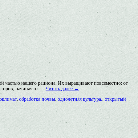
мой частью нашего рациона. Их выращивают повсеместно: от
кторов, начиная от …
Читать далее
→
оклимат
,
обработка почвы
,
однолетняя культура.
,
открытый