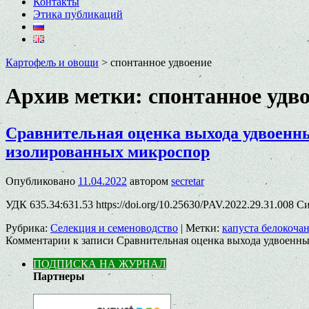
Контакты
Этика публикаций
Картофель и овощи
>
спонтанное удвоение
Архив метки:
спонтанное удв
Сравнительная оценка выхода удвоенных г
изолированных микроспор
Опубликовано
11.04.2022
автором
secretar
УДК 635.34:631.53 https://doi.org/10.25630/PAV.2022.29.31.008
Рубрика:
Селекция и семеноводство
|
Метки:
капуста белокоча
Комментарии
к записи Сравнительная оценка выхода удвоенных г
ПОДПИСКА НА ЖУРНАЛ
Партнеры