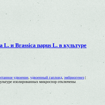
 L. и Brassica napus L. в культуре
нтанное удвоение
,
удвоенный гаплоид
,
эмбриогенез
|
 в культуре изолированных микроспор
отключены