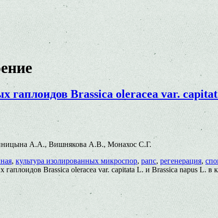
оение
аплоидов Brassica oleracea var. capitata
 Синицына А.А., Вишнякова А.В., Монахос С.Г.
нная
,
культура изолированных микроспор
,
рапс
,
регенерация
,
спо
аплоидов Brassica oleracea var. capitata L. и Brassica napus L.