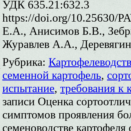
УДК 635.21:632.3
https://doi.org/10.25630/
Е.А., Анисимов Б.В., Зеб
Журавлев А.А., Деревягин
Рубрика:
Картофелеводст
семенной картофель
,
сорт
испытание
,
требования к 
записи Оценка сортоотли
симптомов проявления бо
семеноводстве картофеля