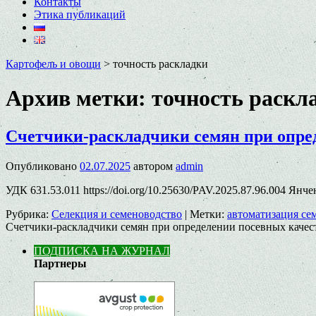
Контакты
Этика публикаций
Картофель и овощи
>
точность раскладки
Архив метки:
точность раскл
Счетчики-раскладчики семян при опре
Опубликовано
02.07.2025
автором
admin
УДК 631.53.011 https://doi.org/10.25630/PAV.2025.87.96.004 Ян
Рубрика:
Селекция и семеноводство
|
Метки:
автоматизация се
Счетчики-раскладчики семян при определении посевных качес
ПОДПИСКА НА ЖУРНАЛ
Партнеры