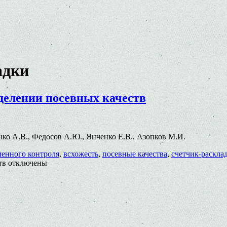
адки
делении посевных качеств
ченко А.В., Федосов А.Ю., Янченко Е.В., Азопков М.И.
менного контроля
,
всхожесть
,
посевные качества
,
счетчик-раскла
тв
отключены