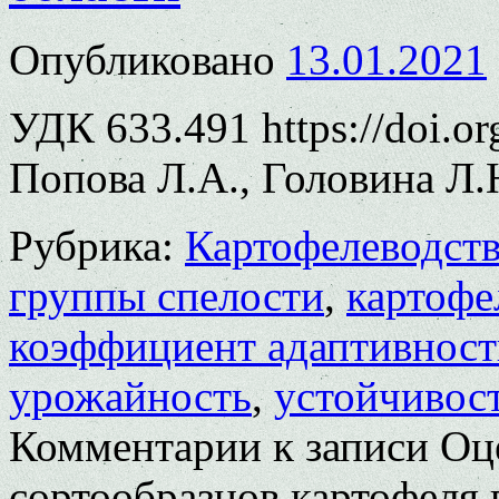
Опубликовано
13.01.2021
УДК 633.491 https://doi.o
Попова Л.А., Головина Л.
Рубрика:
Картофелеводст
группы спелости
,
картофе
коэффициент адаптивност
урожайность
,
устойчивост
Комментарии
к записи Оц
сортообразцов картофеля 