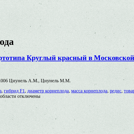
ода
ортотипа Круглый красный в Московской
.63.006 Циунель А.М., Циунель М.М.
а
,
гибрид F1
,
диаметр корнеплода
,
масса корнеплода
,
редис
,
това
 области
отключены