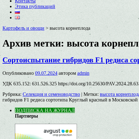
Контакты
Этика публикаций
Картофель и овощи
>
высота корнеплода
Архив метки:
высота корнепл
Сортоиспытание гибридов F1 редиса с
Опубликовано
09.07.2024
автором
admin
УДК 635.152: 631.526.325 https://doi.org/10.25630/PAV.2024.28
Рубрика:
Селекция и семеноводство
|
Метки:
высота корнеплод
гибридов F1 редиса сортотипа Круглый красный в Московской
ПОДПИСКА НА ЖУРНАЛ
Партнеры