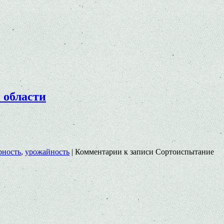
 области
рность
,
урожайность
|
Комментарии
к записи Сортоиспытание