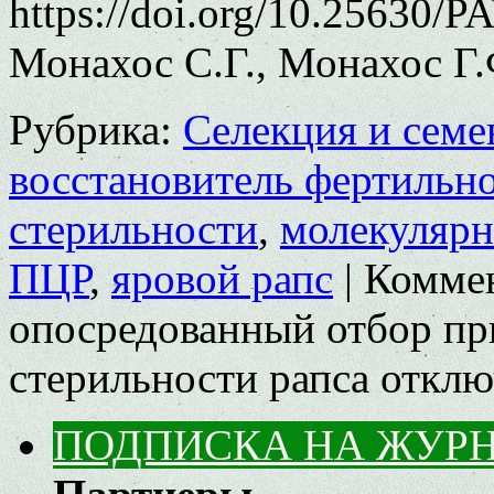
https://doi.org/10.25630/P
Монахос С.Г., Монахос Г.
Рубрика:
Селекция и семе
восстановитель фертильн
стерильности
,
молекуляр
ПЦР
,
яровой рапс
|
Комме
опосредованный отбор пр
стерильности рапса
отклю
ПОДПИСКА НА ЖУР