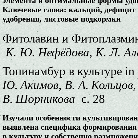
элемента и оптимальные формы удоб
Ключевые слова: кальций, дефицит 
удобрения, листовые подкормки
Фитолавин и Фитоплазмин
К. Ю. Нефёдова, К. Л. Ал
Топинамбур в культуре in 
Ю. Акимов, В. А. Кольцов,
В. Шорникова
с. 28
Изучали особенности культивировани
выявлена специфика формирования 
в культуру и собственно размножен