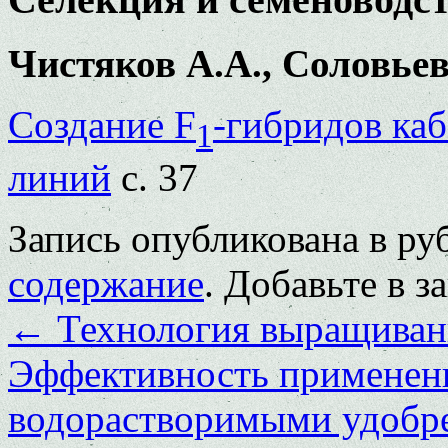
Чистяков А.А., Соловье
Создание F
-гибридов каб
1
линий
с. 37
Запись опубликована в р
содержание
. Добавьте в 
←
Технология выращивани
Эффективность применен
водорастворимыми удобре