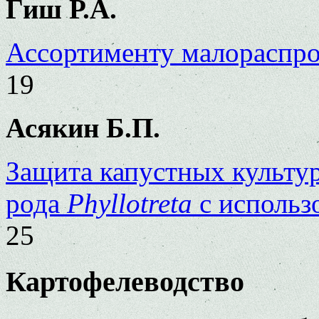
Гиш Р.А.
Ассортименту малораспро
19
Асякин Б.П.
Защита капустных культу
рода
Phyllotreta
с использ
25
Картофелеводство