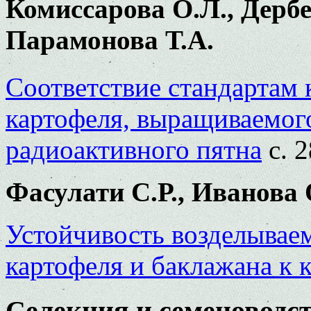
Комиссарова О.Л., Дербе
Парамонова Т.А.
Соответствие стандартам
картофеля, выращиваемог
радиоактивного пятна
с. 2
Фасулати С.Р., Иванова 
Устойчивость возделывае
картофеля и баклажана к 
Селекция и семеноводс