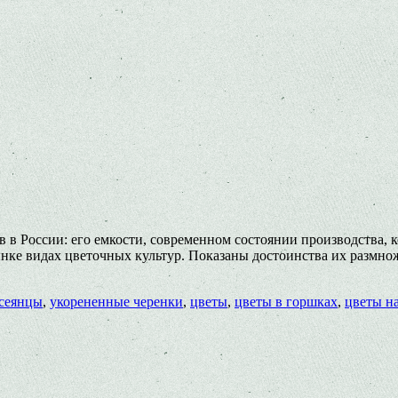
в в России: его емкости, современном состоянии производства
ынке видах цветочных культур. Показаны достоинства их размн
сеянцы
,
укорененные черенки
,
цветы
,
цветы в горшках
,
цветы на