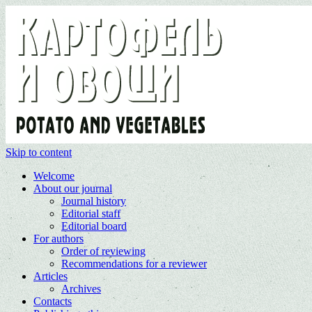
Skip to content
Welcome
About our journal
Journal history
Editorial staff
Editorial board
For authors
Order of reviewing
Recommendations for a reviewer
Articles
Archives
Contacts