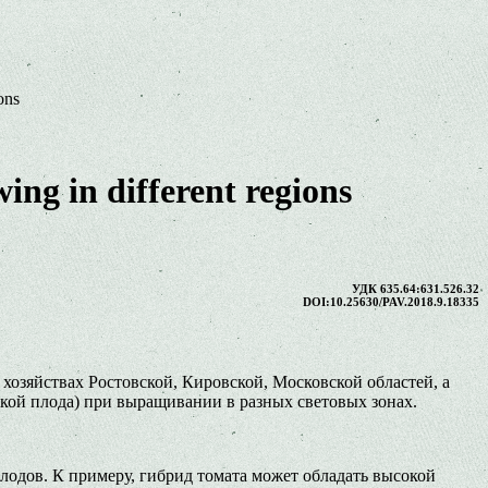
ons
ing in different regions
УДК 635.64:631.526.32
DOI:10.25630/PAV.2018.9.18335
озяйствах Ростовской, Кировской, Московской областей, а
ской плода) при выращивании в разных световых зонах.
лодов. К примеру, гибрид томата может обладать высокой