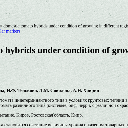
w domestic tomato hybrids under condition of growing in different regi
ular markers
 hybrids under condition of grow
на, Н.Ф. Тенькова, Л.М. Соколова, А.Н. Ховрин
омата индетерминантного типа в условиях грунтовых теплиц в х
омата различного типа (кистевые, биф, черри, с различной окра
тание, Киров, Ростовская область, Кипр.
а становится сочетание величины урожая и качества товарных п