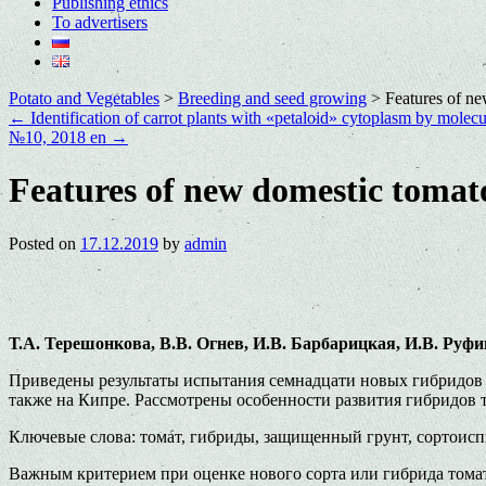
Publishing ethics
To advertisers
Potato and Vegetables
>
Breeding and seed growing
>
Features of ne
←
Identification of carrot plants with «petaloid» cytoplasm by molec
№10, 2018 en
→
Features of new domestic tomato
Posted on
17.12.2019
by
admin
Т.А. Терешонкова, В.В. Огнев, И.В. Барбарицкая, И.В. Руфи
Приведены результаты испытания семнадцати новых гибридов т
также на Кипре. Рассмотрены особенности развития гибридов т
Ключевые слова: томат, гибриды, защищенный грунт, сортоиспы
Важным критерием при оценке нового сорта или гибрида томат