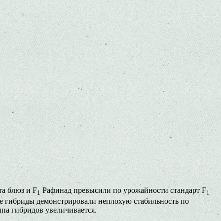
а блюз и F
Рафинад превысили по урожайности стандарт F
1
1
дные гибриды демонстрировали неплохую стабильность по
типа гибридов увеличивается.