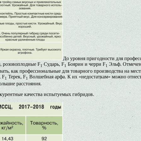
До уровня пригодности для профе
, розовоплодные F
Сударь, F
Боярин и черри F
Эльф. Отмечен
1
1
1
ивать, как профессиональные для товарного производства на ме
 F
Терек, F
Волшебная арфа. К их «недостаткам» можно отнес
1
1
ольшие расстояния.
курентные качества испытуемых гибридов.