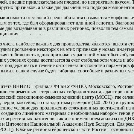
лей, внешне привлекательным плодом, но неприятным вкусом. Т
других признаков, а также для дальнейшего подбора компоненто
ависимости от условий среды обитания называется «морфологиче
м от тех, где был сформирован тот или иной генотип, благопол
е для возделывания в различных регионах, позволяя тем самым
ащивания.
сла наиболее важных для производства, являются: высота стебл
бсудим проявление некоторых из этих признаков у новых индет
ская стабильность одних признаков у растений может быть обусл
х условиях среды достигается за счет стабильности числа и абс
ма поддерживать в течение онтогенеза постоянство параметров 
нными в нашем случае будут гибриды, способные в различных у
мунитета ВНИИО – филиала ФГБНУ ФНЦО, Московского, Ростовс
ю современных гетерозисных гибридов томата, адаптированных к
осковский селекционно-семеноводческий центр (МССЦ), где селе
 черри, коктейль, со стандартным размером (140–200 г) и групп
еменное условие для продвижения селекционных достижений на 
 созданию линейного материала с необходимым набором генов ус
х агрессивных патогенов, так и с применением анализа по ДНК
ки и Цитологии Национальной Академии Наук Беларуси. Для реа
(РССЦ). Южные регионы европейской части России – основной 