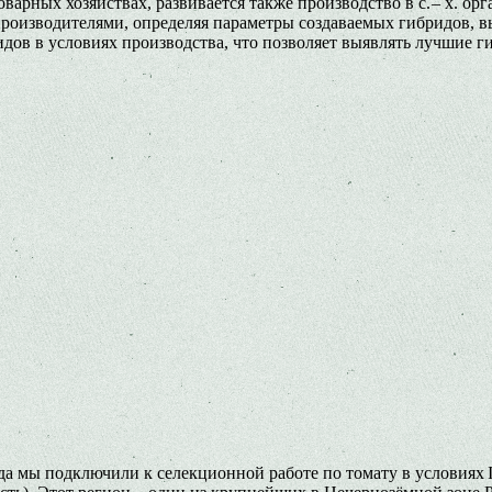
арных хозяйствах, развивается также производство в с. – х. орг
роизводителями, определяя параметры создаваемых гибридов, в
ов в условиях производства, что позволяет выявлять лучшие 
да мы подключили к селекционной работе по томату в условиях I