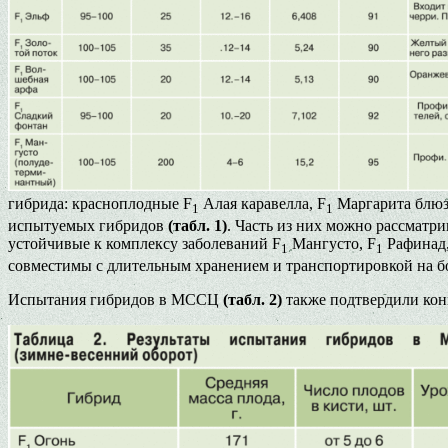
гибрида: красноплодные F
Алая каравелла, F
Маргарита блюз
1
1
испытуемых гибридов
(табл. 1)
. Часть из них можно рассматр
устойчивые к комплексу заболеваний F
Мангусто, F
Рафинад,
1
1
совместимы с длительным хранением и транспортировкой на б
Испытания гибридов в МССЦ
(табл. 2)
также подтвердили кон