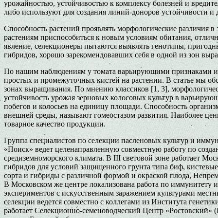
урожайностью, устойчивостью к комплексу болезней и вредите
либо используют для создания линий-доноров устойчивости и 
Способность растений проявлять морфологические различия в з
растениям приспособиться к новым условиям обитания, отличны
явление, селекционеры пытаются выявлять генотипы, пригодны
гибридов, хорошо зарекомендовавших себя в одной из зон выр
По нашим наблюдениям у томата варьирующими признаками из чи
простых и промежуточных кистей на растении. В статье мы о
зонах выращивания. По мнению классиков [1, 3], морфологиче
устойчивость урожая зерновых колосовых культур в варьирующи
побегов и колосьев на единицу площади. Способность организ
внешней среды, называют гомеостазом развития. Наиболее це
товарное качество продукции.
Группа специалистов по селекции пасленовых культур и им
«Поиск» ведет целенаправленную совместную работу по создани
средиземноморского климата. В III световой зоне работает М
гибридов для условий защищенного грунта типа биф, кистевые,
сорта и гибриды с различной формой и окраской плода, Непр
В Московском же центре локализована работа по иммунитету и
экспериментов с искусственным заражением культурами местны
селекции ведется совместно с коллегами из Института генети
работает Селекционно-семеноводческий Центр «Ростовский» 