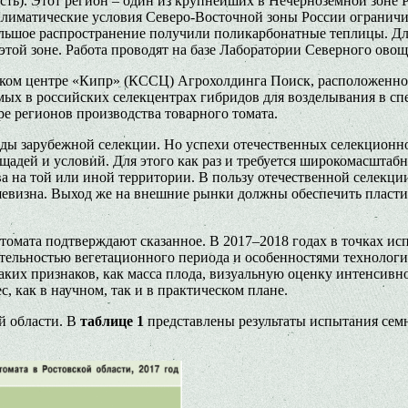
ь). Этот регион – один из крупнейших в Нечернозёмной зоне Р
 Климатические условия Северо-Восточной зоны России ограни
ольшое распространение получили поликарбонатные теплицы. Дл
в этой зоне. Работа проводят на базе Лаборатории Северного
ком центре «Кипр» (КССЦ) Агрохолдинга Поиск, расположенного
емых в российских селекцентрах гибридов для возделывания в 
е регионов производства товарного томата.
ды зарубежной селекции. Но успехи отечественных селекционн
щадей и условий. Для этого как раз и требуется широкомасшта
а на той или иной территории. В пользу отечественной селекци
шевизна. Выход же на внешние рынки должны обеспечить пластич
омата подтверждают сказанное. В 2017–2018 годах в точках исп
тельностью вегетационного периода и особенностями технологи
аких признаков, как масса плода, визуальную оценку интенсивно
, как в научном, так и в практическом плане.
й области. В
таблице 1
представлены результаты испытания сем