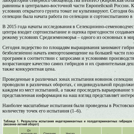
лаборатории северного овощеводства ВНИИО (Кировская област
равнины в центрально-восточной части Европейской России.
условиях открытого грунта томат не культивируют. Сегодня б
селекции была начата работа по селекции и сортоиспытанию 
В 2015 года начаты исследования в Селекционно-семеноводчес
центра входит сортоиспытание и оценка пригодности создава
режиму условиях Средиземноморья – одного из основных в мир
Сегодня лидерство по площадям выращивания занимают гибри
безболезненно начать импортозамещение на большей части пло
программ в соответствии с запросами и условиями производств
возрастающее качество самих гибридов и их сравнительная де
также конкурентная цена.
Проведенные в различных зонах испытания новинок селекции т
проводили в различных оборотах, с индивидуальной продолжи
каждом из мест испытаний, а также проследить варьирование т
представленная информация на наш взгляд представляет интерес
Наиболее масштабные испытания были проведены в Ростовско
количеству точек его испытания (1–6).