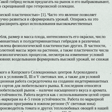
акой гибрид нельзя предлагать на рынок и его выбраковывают,
в скрещиваний при гетерозисной селекции.
ской пластичностью» [1]. Часто это явление позволяет
учно развиться и сформировать урожай. Опираясь на это
 расширить ареал использования высококачественных
я, размер и масса плода, интенсивность его окраски, число
ерминантных и полудетерминантных гибридов в различных
овлена физиологической пластичностью других. В частности,
олютной массы зерен на растении, а также пластичности числа
физиологических процессов, несмотря на изменение условий
словиях возделывания формировать высокий урожай, не снижая
кого и Кипрского Селекционных центров Агрохолдинга
 условиям II, III и V световых зон, а также для условий
кционная работа сосредоточена на создании индетерминантных
ы сортов для любительского рынка. К последним относятся
любительский рынок – наличие насыщенного вкуса и аромата.
тойчивости. Работа ведется как с использованием целой серии
-маркерам на 4–5 генов устойчивости. Работа по маркерной
лизации программы в южном регионе (V световая зона)
производитель томата и других теплолюбивых овощей в нашей