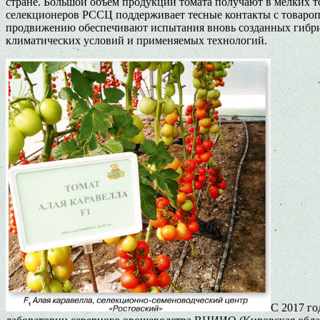
стране. Большой объем продукции томата получают в мелких тов
селекционеров РССЦ поддерживает тесные контакты с товароп
продвижению обеспечивают испытания вновь созданных гибрид
климатических условий и применяемых технологий.
С 2017 го