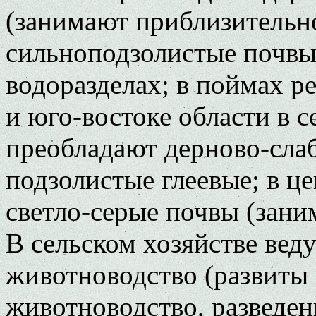
(занимают приблизительн
сильноподзолистые почвы
водоразделах; в поймах р
и юго-востоке области в 
преобладают дерново-слаб
подзолистые глеевые; в це
светло-серые почвы (зани
В сельском хозяйстве вед
животноводство (развиты
животноводство, разведен