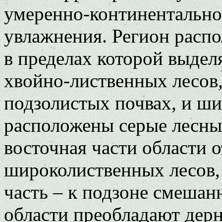
умеренно-континентально
увлажнения. Регион распо
в пределах которой выде
хвойно-лиственных лесов
подзолистых почвах, и ши
расположены серые лесны
восточная части области о
широколиственных лесов, 
часть – к подзоне смешан
области преобладают дер