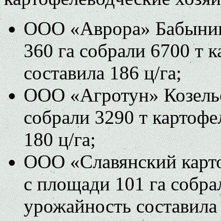
ООО «Аврора» Бабынинс
360 га собрали 6700 т 
составила 186 ц/га;
ООО «Агротун» Козельс
собрали 3290 т картофе
180 ц/га;
ООО «Славянский карт
с площади 101 га собра
урожайность составила 