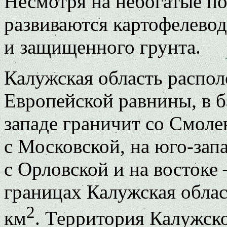
Несмотря на небогатые по
развиваются картофелевод
и защищенного грунта.
Калужская область распол
Европейской равнины, в б
западе граничит со Смоле
с Московской, на юго-запа
с Орловской и на востоке
границах Калужская облас
2
км
. Территория Калужско