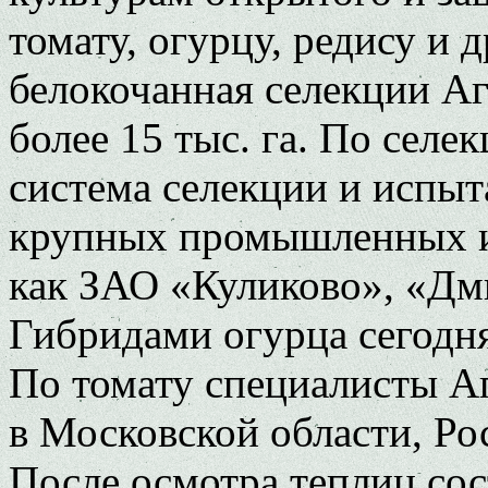
томату, огурцу, редису и 
белокочанная селекции Аг
более 15 тыс. га. По селе
система селекции и испыт
крупных промышленных и 
как ЗАО «Куликово», «Дм
Гибридами огурца сегодня 
По томату специалисты А
в Московской области, Ро
После осмотра теплиц сос