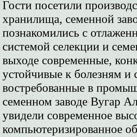
Гости посетили производ
хранилища, семенной зав
познакомились с отлажен
системой селекции и семен
выходе современные, кон
устойчивые к болезням и 
востребованные в промыш
семенном заводе Вугар А
увидели современное выс
компьютеризированное об