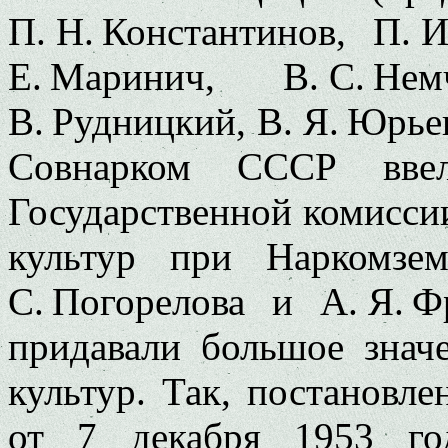
П. Н. Константинов, П. 
Е. Маринич, В. С. Не
В. Рудницкий, В. Я. Юрьев
Совнарком СССР ввел
Государственной комисси
культур при Наркомзе
С. Погорелова и А. Я. 
придавали большое значе
культур. Так, постанов
от 7 декабря 1953 го