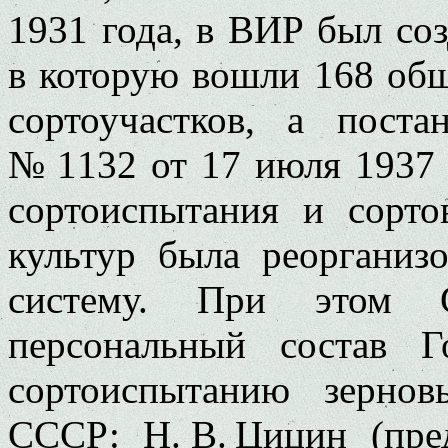
1931 года, в ВИР был соз
в которую вошли 168 об
сортоучастков, а пост
№ 1132 от 17 июля 1937 
сортоиспытания и сорто
культур была реоргани
систему. При этом 
персональный состав Г
сортоиспытанию зерно
СССР: Н. В. Цицин (пред