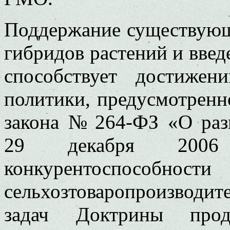
Поддержание существующ
гибридов растений и введ
способствует достиже
политики, предусмотрен
закона № 264-ФЗ «О разв
29 декабря 200
конкурентоспособнос
сельхозтоваропроизвод
задач Доктрины продо