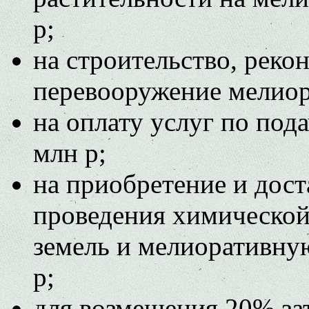
р;
на строительство, реко
перевооружение мелиор
на оплату услуг по под
млн р;
на приобретение и дос
проведения химическо
земель и мелиоративну
р;
для возмещения 20% затр