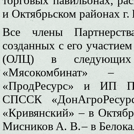
торговых павильонах, р
и Октябрьском районах г. 
Все члены Партнерств
созданных с его участием
(ОЛЦ) в следующих
«Мясокомбинат» – 
«ПродРесурс» и ИП Пят
СПССК «ДонАгроРесур
«Кривянский» – в Октяб
Мисников А. В. – в Белок