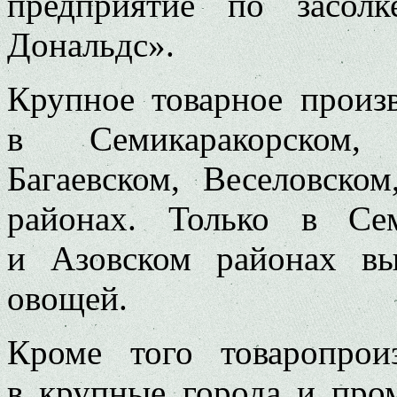
предприятие по засол
Дональдс».
Крупное товарное произ
в Семикаракорском, 
Багаевском, Веселовско
районах. Только в Сем
и Азовском районах в
овощей.
Кроме того товаропрои
в крупные города и пр