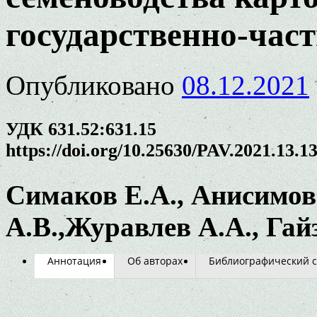
государственно-час
Опубликовано
08.12.2021
УДК 631.52:631.15
https://doi.org/10.25630/PAV.2021.13.1
Симаков
Е
.А
., Анисимов
А
.В
.,Журавлев
А
.А
., Га
Аннотация
Об авторах
Библиографический с