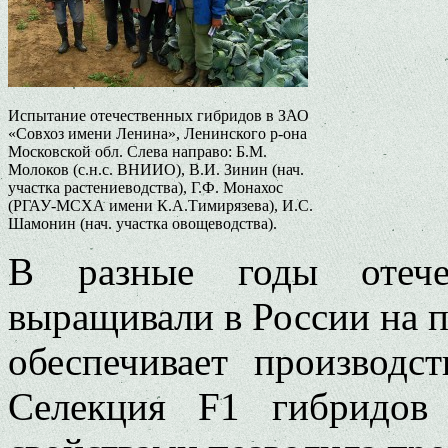
Испытание отечественных гибридов в ЗАО
«Совхоз имени Ленина», Ленинского р-она
Московской обл. Слева направо: Б.М.
Молоков (с.н.с. ВНИИО), В.И. Зинин (нач.
участка растениеводства), Г.Ф. Монахос
(РГАУ-МСХА имени К.А.Тимирязева), И.С.
Шамонин (нач. участка овощеводства).
В разные годы отече
выращивали в России на пл
обеспечивает производс
Селекция F1 гибридов