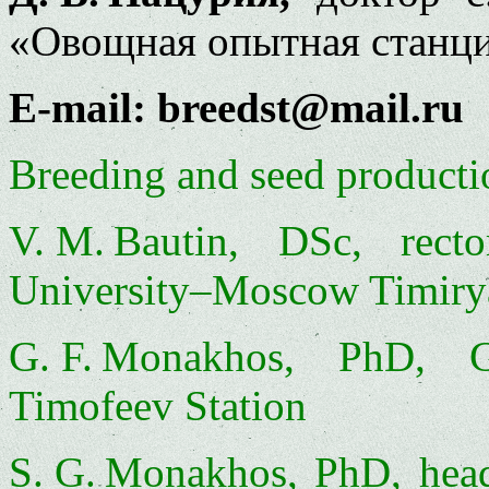
«Овощная опытная станци
E‑mail: breedst@mail.ru
Breeding and seed producti
V. M. Bautin, DSc, rect
University–Moscow Timiry
G. F. Monakhos, PhD, G
Timofeev Station
S. G. Monakhos, PhD, head