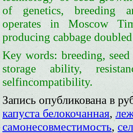
of genetics, breeding a
operates in Moscow Tim
producing cabbage doubled 
Key words: breeding, seed 
storage ability, resist
selfincompatibility.
Запись опубликована в р
капуста белокочанная
,
леж
самонесовместимость
,
се