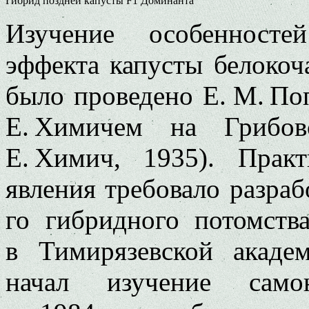
Гибрид поздней капусты F1 Доминанта
Изучение особенносте
эффекта капусты белокоч
было проведено Е. М. Поп
Е. Химичем на Грибов
Е. Химич, 1935). Практ
явления требовало разра
го гибридного потомств
в Тимирязевской акаде
начал изучение само