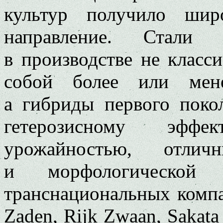
культур получило шир
направление. Стали 
в производстве не класс
собой более или мене
а гибриды первого покол
гетерозисному эффе
урожайностью, отлич
и морфологической о
транснациональных компа
Zaden, Rijk Zwaan, Sakat