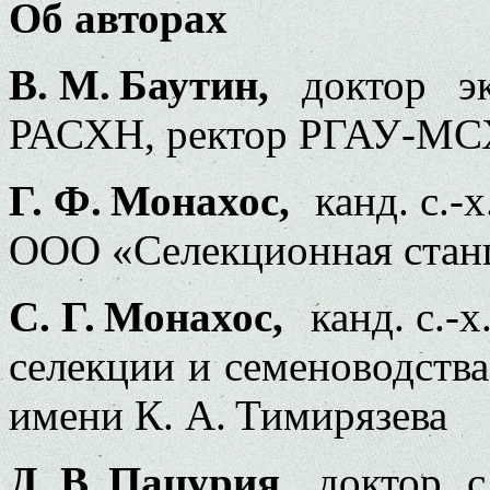
Об авторах
В. М. Баутин,
доктор эк
РАСХН, ректор РГАУ-МСХ
Г. Ф. Монахос,
канд. с.-
ООО «Селекционная станц
С. Г. Монахос,
канд. с.-
селекции и семеноводст
имени К. А. Тимирязева
Д. В. Пацурия,
доктор с