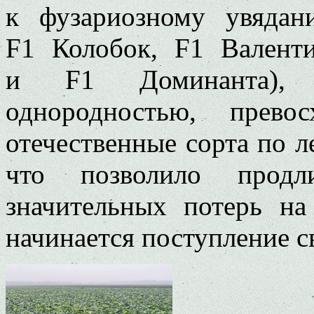
к фузариозному увяда
F1 Колобок, F1 Валент
и F1 Доминанта), в
однородностью, прево
отечественные сорта по л
что позволило продл
значительных потерь на
начинается поступление с