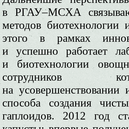
в РГАУ–МСХА связываю
методов биотехнологии 
этого в рамках иннов
и успешно работает лаб
и биотехнологии овощн
сотрудников кот
на усовершенствовании 
способа создания чист
гаплоидов. 2012 год с
капусты: впервые получе