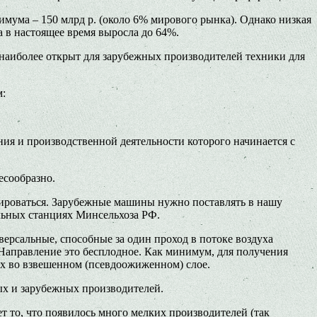
мума – 150 млрд р. (около 6% мирового рынка). Однако низкая
 в настоящее время выросла до 64%.
наиболее открыт для зарубежных производителей техники для
м:
ия и производственной деятельности которого начинается с
есообразно.
лироваться. Зарубежные машины нужно поставлять в нашу
льных станциях Минсельхоза РФ.
рсальные, способные за один проход в потоке воздуха
 Направление это бесплодное. Как минимум, для получения
х во взвешенном (псевдоожиженном) слое.
х и зарубежных производителей.
 то, что появилось много мелких производителей (так