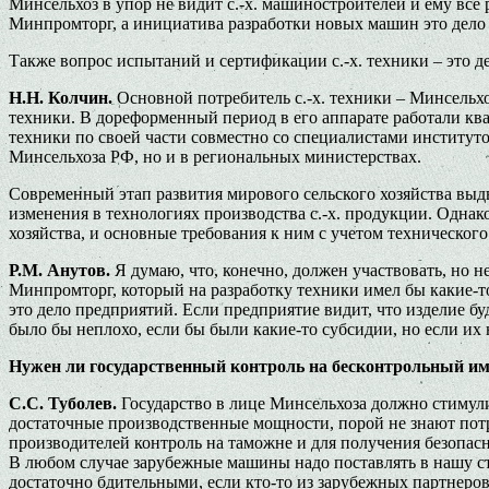
Минсельхоз в упор не видит с.-х. машиностроителей и ему все 
Минпромторг, а инициатива разработки новых машин это дело з
Также вопрос испытаний и сертификации с.-х. техники – это д
Н.Н. Колчин.
Основной потребитель с.-х. техники – Минсельхоз
техники. В дореформенный период в его аппарате работали кв
техники по своей части совместно со специалистами институт
Минсельхоза РФ, но и в региональных министерствах.
Современный этап развития мирового сельского хозяйства выдв
изменения в технологиях производства с.-х. продукции. Однак
хозяйства, и основные требования к ним с учетом техническог
Р.М. Анутов.
Я думаю, что, конечно, должен участвовать, но 
Минпромторг, который на разработку техники имел бы какие-т
это дело предприятий. Если предприятие видит, что изделие бу
было бы неплохо, если бы были какие-то субсидии, но если их
Нужен ли государственный контроль на бесконтрольный импо
С.С. Туболев.
Государство в лице Минсельхоза должно стиму
достаточные производственные мощности, порой не знают потр
производителей контроль на таможне и для получения безопа
В любом случае зарубежные машины надо поставлять в нашу с
достаточно бдительными, если кто-то из зарубежных партнеро