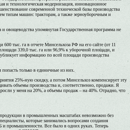
ская и технологическая модернизация, инновационное
ершенствование современной технической базы производства
ем типам машин: тракторам, а также зерноуборочным и
а и овощеводства упомянутая Государственная программа не
600 тыс. га в отчете Минсельхоза РФ на его сайте (от 11
с площади 339,0 тыс. га или 96,9% к уборочной площади, и
е публикует информацию по всей площади производства
 попасть только в единичные из них.
приятия 25%-ную скидку, а потом Минсельхоз компенсирует эту
ивать объемы производства и, соответственно, продажи. Я
росли у меня на 20%, а объемы продаж – на 40%. Отрадно, что
е продукции в промышленных масштабах невозможно без
пециалисты, которые занимались вопросами создания
 и промышленности. Все было в одних руках. Теперь