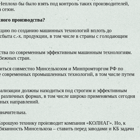
еплохо бы было взять под контроль таких производителей,
 сезон.
ного производства?
нкцию по созданию машинных технологий вплоть до
сбыта с.-х. продукции, в том числе в страны с голодающим
яйства по современным эффективным машинным технологиям.
убежных стран.
одиться совместно Минсельхозом и Минпромторгом РФ по
ве современных промышленных технологий, в том числе путем
реализации должны находиться под строгим и эффективным
в различных формах, в том числе широко применяемых сегодня
зных направлений.
значительна.
. Хорошую технику производит компания «КОЛНАГ». Но, к
язанность Минсельхоза – ставить перед заводами и КБ задачи