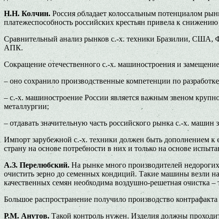
Н.Н. Колчин.
Россия обладает колоссальным потенциалом рынка
платежеспособность российских крестьян привела к снижению 
Сравнительный анализ рынков с.-х. техники Бразилии, США, Ф
АПК.
Сокращение отечественного с.-х. машиностроения и замещен
– оно сохранило производственные компетенции по разработк
– с.-х. машиностроение России является важным звеном крупно
металлургии;
– отдавать значительную часть российского рынка с.-х. маши
Импорт зарубежной с.-х. техники должен быть дополнением к 
страну на основе потребности в них и только на основе испы
А.З. Перелюбский.
На рынке много производителей недорогих,
очистить зерно до семенных кондиций. Такие машины везли на
качественных семян необходима воздушно-решетная очистка –
Большое распространение получило производство контрафакта
Р.М. Анутов.
Такой контроль нужен. Изделия должны проходить