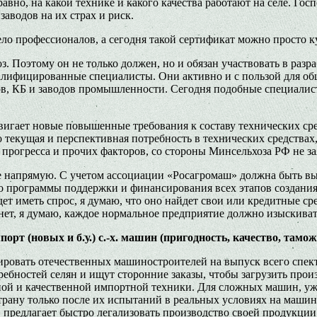
равно, на какой технике и какого качества работают на селе. Г
аводов на их страх и риск.
ело профессионалов, а сегодня такой сертификат можно просто к
. Поэтому он не только должен, но и обязан участвовать в разр
алифицированные специалисты. Они активно и с пользой для об
ов, КБ и заводов промышленности. Сегодня подобные специалист
игает новые повышенные требования к составу технических сред
о текущая и перспективная потребность в технических средствах
о прогресса и прочих факторов, со стороны Минсельхоза РФ не з
не напрямую. С учетом ассоциации «Росагромаш» должна быть вы
о программы поддержки и финансирования всех этапов создания
дет иметь спрос, я думаю, что оно найдет свои или кредитные ср
 нет, я думаю, каждое нормальное предприятие должно изыскива
рт (новых и б.у.) с.-х. машин (пригодность, качество, тамо
лировать отечественных машиностроителей на выпуск всего сп
ебностей селян и ищут сторонние заказы, чтобы загрузить прои
сной и качественной импортной техники. Для сложных машин, 
трану только после их испытаний в реальных условиях на маши
в предлагает быстро легализовать производство своей продукци