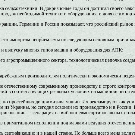
 сельхозтехники. В докризисные годы он достигал своего макси
продаж необходимой техники и оборудования, и доля ее импорта
ранции, Германии и России показывает, что российский рынок 
ие его импортом неприемлемы по следующим основным причина
е и выпуску многих типов машин и оборудования для АПК;
го агропромышленного сектора, технологическая цепочка создан
н зарубежным производителям политически и экономически нецел
ее отечественному современному производству и строго контро
таний в соответствующих реальных условиях на машиноиспытате
 но простейших до примитива машин. Их рекламируют как униве
м из Украины, но сегодня освоили их производство и в России.
 триерование — сепарация на вибропневмосортировальных стола
 в примитивном исполнении под марками ведущих отечественны
 сертификацию и в нашей стране. Но больше всего меня волнует