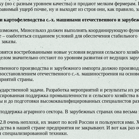
 (но с разным уровнем качества) и продают мелким фермерам. Н
имый ущерб почве, ну и выходят из строя они, как правило, за
картофелеводства с.-х. машинами отечественного и зарубеж
невозможен, Минсельхоз должен выполнять координирующую фу
– озаботиться созданием условий для обеспечения стабильного 
 заказы.
новятся востребованными новые условия ведения сельского хоз
целом значительно отстают по уровням развития от ведущих зар
ственного производства и зарубежного импорта должно произв
восстановлением отечественного с.-х. машиностроения на осно
приятий страны.
ударственной задачи. Разработка мероприятий и результаты их 
нсированная поддержка промышленности и сельского хозяйства 
азы и до подготовки высококвалифицированных специалистов ра
поддержка аграрного сектора. В зарубежных странах она весьма 
2.8 очень неплохи, их знают по всей России и пользуются ими
тва в нашей стране предприятия не закрывают. И вот как раз об
и специализированной техники.