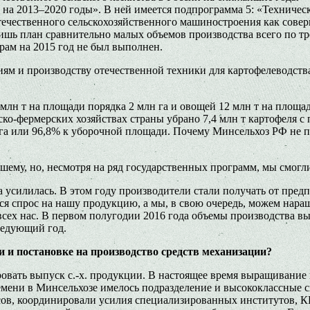
я на 2013–2020 годы». В ней имеется подпрограмма 5: «Техниче
 отечественного сельскохозяйственного машиностроения как сов
ишь план сравнительно малых объемов производства всего по тр
ам на 2015 год не был выполнен.
ям и производству отечественной техники для картофелеводств
лн т на площади порядка 2 млн га и овощей 12 млн т на площади 
янско-фермерских хозяйствах страны убрано 7,4 млн т картофеля 
ыс. га или 96,8% к уборочной площади. Почему Минсельхоз РФ н
ему, но, несмотря на ряд государственных программ, мы смогли
 усилилась. В этом году производители стали получать от пред
ся спрос на нашу продукцию, а мы, в свою очередь, можем наращ
сех нас. В первом полугодии 2016 года объемы производства вы
ледующий год.
и и постановке на производство средств механизации?
овать выпуск с.-х. продукции. В настоящее время выращивани
мени в Минсельхозе имелось подразделение и высококлассные с
ов, координировали усилия специализированных институтов, КБ