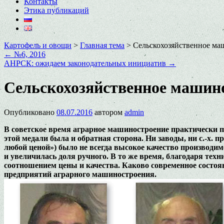
Контакты
Этика публикаций
Картофель и овощи
>
Главная тема
>
Сельскохозяйственное маш
←
№6, 2016
АНРСК: ожидаем законодательных инициатив
→
Сельскохозяйственное машинос
Опубликовано
08.07.2016
автором
admin
В советское время аграрное машиностроение практически по
этой медали была и обратная сторона. Ни заводы, ни с.-х. 
любой ценой») было не всегда высокое качество производимо
и увеличилась доля ручного. В то же время, благодаря те
соотношением цены и качества. Каково современное состоя
предприятий аграрного машиностроения.