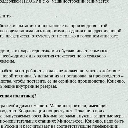
осподдержкой НИОКР в с.-х. машиностроении занимается
упить.
аботке, испытаниях и постановке на производство этой
щего дела занимались вопросами создания и внедрения новой
ы практически отсутствуют не только в головном аппарате
ств, к их характеристикам и обуславливает серьезные
, необходимых для развития отечественного сельского
аявлены.
работана потребность, а дальше должен вступить в действие
 новой техники. А испытания и постановка на производство –
едства, чтобы поставить ее на серийное производство. Конечно,
ть некие внутренние резервы.
женная политика)?
ектра необходимых машин. Машиностроители, имеющие
зводство. Координации попросту нет. Пока нет своих
уже выпускаемых российскими заводами, нужны защитные меры.
нно-испытательных станциях Минсельхоза. Конечно, надо быть
и в России и рассчитывает на соответствующие преференции.