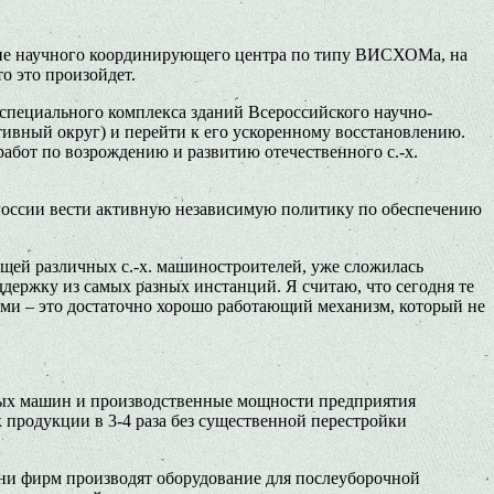
ание научного координирующего центра по типу ВИСХОМа, на
о это произойдет.
 специального комплекса зданий Всероссийского научно-
тивный округ) и перейти к его ускоренному восстановлению.
абот по возрождению и развитию отечественного с.-х.
т России вести активную независимую политику по обеспечению
ющей различных с.-х. машиностроителей, уже сложилась
ддержку из самых разных инстанций. Я считаю, что сегодня те
и – это достаточно хорошо работающий механизм, который не
емых машин и производственные мощности предприятия
продукции в 3-4 раза без существенной перестройки
отни фирм производят оборудование для послеуборочной