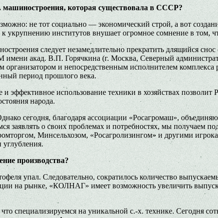
-х. машиностроения, которая существовала в СССР?
озможно: не тот социально — экономический строй, а вот созд
 к укрупнению институтов внушает огромное сомнение в том, чт
ностроения следует незамедлительно прекратить длящийся снос
 имени акад. В.П. Горячкина (г. Москва, Северный администра
м организатором и непосредственным исполнителем комплекса р
нный период прошлого века.
ие и эффективное использование техники в хозяйствах позволи
стояния народа.
Однако сегодня, благодаря ассоциации «Росагромаш», объединя
мся заявлять о своих проблемах и потребностях, мы получаем по
омторгом, Минсельхозом, «Росагролизингом» и другими игрокам
и углубления.
ение производства?
ртофеля упал. Следовательно, сократилось количество выпуска
ации на рынке, «КОЛНАГ» имеет возможность увеличить выпуск 
 что специализируемся на уникальной с.-х. технике. Сегодня с