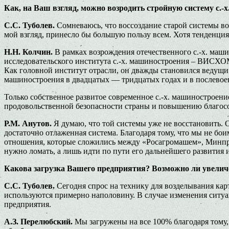
Как, на Ваш взгляд, можно возродить стройную систему с.
С.С. Туболев.
Сомневаюсь, что воссоздание старой системы в
мой взгляд, принесло бы большую пользу всем. Хотя тенденция
Н.Н. Колчин.
В рамках возрождения отечественного с.-х. маши
исследовательского института с.-х. машиностроения – ВИСХОМ
Как головной институт отрасли, он дважды становился ведущи
машиностроения в двадцатых — тридцатых годах и в послевое
Только собственное развитое современное с.-х. машиностроен
продовольственной безопасности страны и повышению благосо
Р.М. Анутов.
Я думаю, что той системы уже не восстановить. 
достаточно отлаженная система. Благодаря тому, что мы не бои
отношения, которые сложились между «Росагромашем», Минпр
нужно ломать, а лишь идти по пути его дальнейшего развития 
Какова загрузка Вашего предприятия? Возможно ли увелич
С.С. Туболев.
Сегодня спрос на технику для возделывания ка
используются примерно наполовину. В случае изменения ситу
предприятия.
А.З. Перелюбский.
Мы загружены на все 100% благодаря тому,