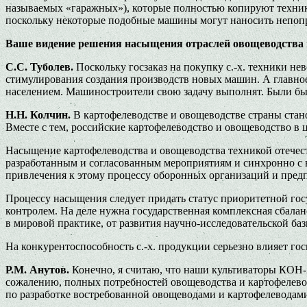
называемых «гаражных»), которые полностью копируют технику
поскольку некоторые подобные машины могут наносить непоправ
Ваше видение решения насыщения отраслей овощеводства и 
С.С. Туболев.
Поскольку госзаказ на покупку с.-х. техники 
стимулирования создания производств новых машин. А главное 
населением. Машиностроители свою задачу выполнят. Были бы
Н.Н. Колчин.
В картофелеводстве и овощеводстве страны ста
Вместе с тем, российские картофелеводство и овощеводство в 
Насыщение картофелеводства и овощеводства техникой отече
разработанным и согласованным мероприятиям и синхронно с 
привлечения к этому процессу оборонных организаций и пред
Процессу насыщения следует придать статус приоритетной гос
контролем. На деле нужна государственная комплексная сбала
в мировой практике, от развития научно-исследовательской б
На конкурентоспособность с.-х. продукции серьезно влияет гос
Р.М. Анутов.
Конечно, я считаю, что наши культиваторы КОН-
сожалению, полных потребностей овощеводства и картофелеводс
по разработке востребованной овощеводами и картофелеводам