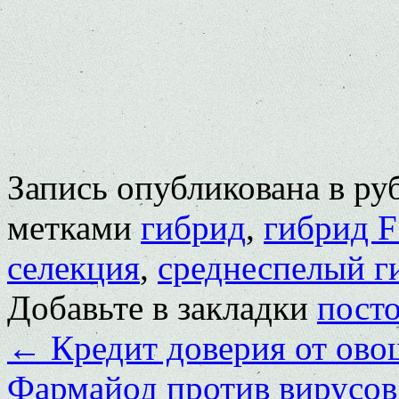
Запись опубликована в р
метками
гибрид
,
гибрид F
селекция
,
среднеспелый г
Добавьте в закладки
пост
←
Кредит доверия от ово
Фармайод против вирусов 