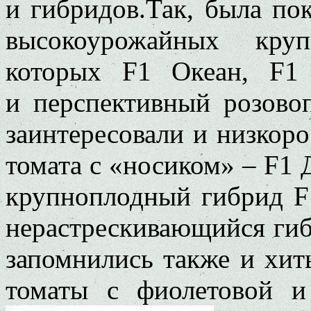
и гибридов.Так, была по
высокоурожайных круп
которых F1 Океан, F1
и перспективный розово
заинтересовали и низкор
томата с «носиком» – F1 
крупноплодный гибрид F
нерастрескивающийся гиб
запомнились также и хит
томаты с фиолетовой и