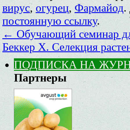
вирус
,
огурец
,
Фармайод
.
постоянную ссылку
.
←
Обучающий семинар дл
Беккер Х. Селекция раст
ПОДПИСКА НА ЖУР
Партнеры