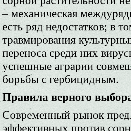
сорной растительности н
– механическая междурядн
есть ряд недостатков; в т
травмирования культурны
переноса среди них виру
успешные аграрии совмещ
борьбы с гербицидным.
Правила верного выбор
Современный рынок предл
эффективных против сорня