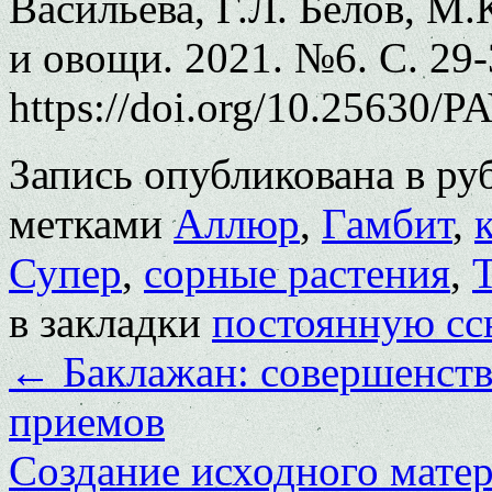
Васильева, Г.Л. Белов, М.
и овощи. 2021. №6. С. 29-
https://doi.org/10.25630/P
Запись опубликована в р
метками
Аллюр
,
Гамбит
,
Супер
,
сорные растения
,
в закладки
постоянную сс
←
Баклажан: совершенств
приемов
Создание исходного матер