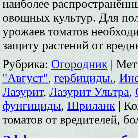
наиболее распространённ
овощных культур. Для по
урожаев томатов необход
защиту растений от вредн
Рубрика:
Огородник
|
Мет
"Август"
,
гербициды.
,
Ин
Лазурит
,
Лазурит Ультра
,
фунгициды
,
Шриланк
|
Ко
томатов от вредителей, бо