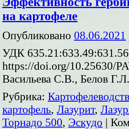
Эффективность герби
на картофеле
Опубликовано
08.06.2021
УДК 635.21:633.49:631.5
https://doi.org/10.25630/P
Васильева С.В., Белов Г.Л
Рубрика:
Картофелеводст
картофель
,
Лазурит
,
Лазур
Торнадо 500
,
Эскудо
|
Ком