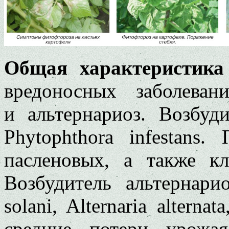
Общая характеристика 
вредоносных заболева
и альтернариоз. Возбуд
Phytophthora infestans.
пасленовых, а также кл
Возбудитель альтернари
solani, Alternaria alterna
средние потери урожа