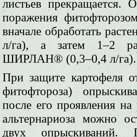
листьев прекращается. 
поражения фитофторозо
вначале обработать раст
л/га), а затем 1–2 р
ШИРЛАН® (0,3–0,4 л/га).
При защите картофеля от
фитофтороза) опрыскив
после его проявления на 
альтернариоза можно о
двух опрыскиваний. 