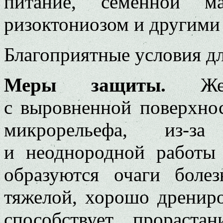
питание, семенной ма
ризоктониозом и другими
Благоприятные условия дл
Меры защиты.
Жела
с выровненной поверхнос
микрорельефа, из-за
и неоднородной работы с
образуются очаги боле
тяжелой, хорошо дрениро
способствует прораст