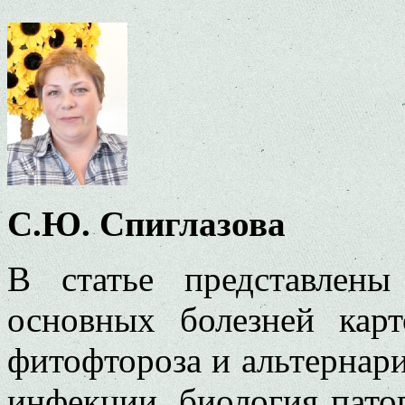
С.Ю. Спиглазова
В статье представлены
основных болезней кар
фитофтороза и альтернари
инфекции, биология пато