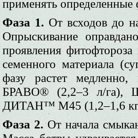
применять определенные
Фаза 1.
От всходов до на
Опрыскивание оправдан
проявления фитофтороза
семенного материала (су
фазу растет медленно,
БРАВО® (2,2–3 л/га), 
ДИТАН™ М45 (1,2–1,6 кг/
Фаза 2.
От начала смыкан