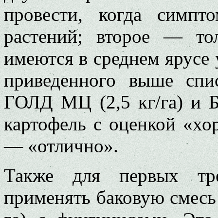
провести, когда симп
растений; второе ― то
имеются в среднем ярусе 
приведенного выше сп
ГОЛД МЦ (2,5 кг/га) и 
картофель с оценкой «хо
― «отлично».
Также для первых тре
применять баковую смес