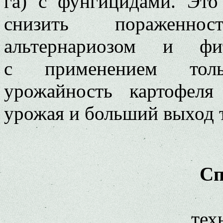
га) с фунгицидами. Это
снизить пораженно
альтернариозом и фи
с применением толь
урожайность картофеля
урожая и больший выход 
Сп
тех