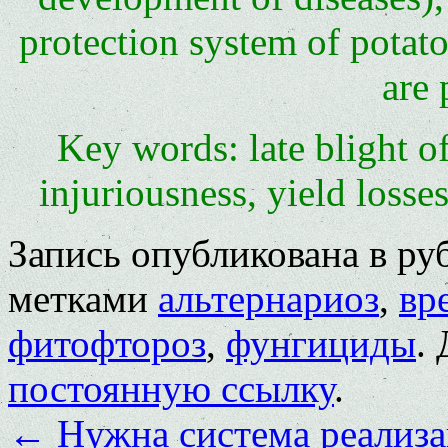
protection system of potato
are 
Key words: late blight of
injuriousness, yield losse
Запись опубликована в р
метками
альтернариоз
,
вр
фитофтороз
,
фунгициды
.
постоянную ссылку
.
←
Нужна система реализ