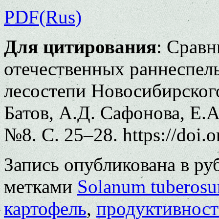
PDF(Rus)
Для цитирования
: Сравн
отечественных раннеспелы
лесостепи Новосибирского
Батов, А.Д. Сафонова, Е.А
№8. С. 25–28. https://doi.
Запись опубликована в р
метками
Solanum tuberos
картофель
,
продуктивност