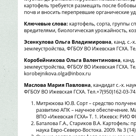
картофель требуется размещать после бобовых
почв и вносить перепревшие органические у
Ключевые слова:
картофель, сорта, группы с
вредителями, биологическая урожайность, ко
Эсенкулова Ольга Владимировна
, канд. с.
землеустройства, ФГБОУ ВО Ижевская ГСХА. Тел.:
Коробейникова Ольга Валентиновна
, канд
землеустройства, ФГБОУ ВО Ижевская ГСХА. Тел. 
korobejnikova.olga@inbox.ru
Маслова Мария Павловна
, кандидат с.-х. н
ФГБОУ ВО Ижевская ГСХА. Тел.+7(950)162-03-74
Митрюкова Ю.В. Сорт – средство получен
развитию АПК – научное обеспечение. Ма
ВПО «Ижевская ГСХА» Т. 1. Ижевск: РИО Ф
Баталова Г.А., Стариков В.А. Картофель: 
наука Евро-Северо-Востока. 2009. № 3 (14). 