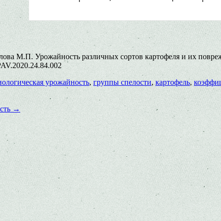
лова М.П. Урожайность различных сортов картофеля и их повреж
/PAV.2020.24.84.002
иологическая урожайность
,
группы спелости
,
картофель
,
коэффи
ость
→