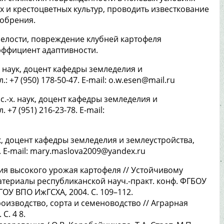
 и крестоцветных культур, проводить известкование
добрения.
пелости, повреждение клубней картофеля
эффициент адаптивности.
-х. наук, доцент кафедры земледелия и
 +7 (950) 178-50-47. E-mail: o.w.esen@mail.ru
. с.-х. наук, доцент кафедры земледелия и
+7 (951) 216-23-78. E-mail:
аук, доцент кафедры земледелия и землеустройства,
. E-mail: mary.maslova2009@yandex.ru
ия высокого урожая картофеля // Устойчивому
териалы республиканской науч.-практ. конф. ФГБОУ
ГОУ ВПО ИжГСХА, 2004. С. 109–112.
производство, сорта и семеноводство // Аграрная
С. 4 8.