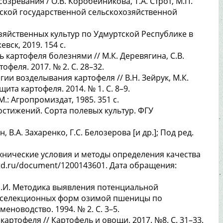
озревания / О.В. Коробейникова, Т.А. Строт, М.П.
евской государственной сельскохозяйственной
яйственных культур по Удмуртской Республике в
вск, 2019. 154 с.
картофеля болезнями // М.К. Деревягина, С.В.
тофеля. 2017. № 2. С. 28–32.
гии возделывания картофеля // В.Н. Зейрук, М.К.
щита картофеля. 2014. № 1. С. 8–9.
.: Агропромиздат, 1985. 351 с.
стижений. Сорта полевых культур. ФГУ
 В.А. Захаренко, Г.С. Белозерова [и др.]; Под ред.
хнические условия и методы определения качества
cntd.ru/document/1200143601. Дата обращения:
 Л.И. Методика выявления потенциальной
и селекционных форм озимой пшеницы по
еноводство. 1994. № 2. С. 3–5.
картофеля // Картофель и овощи. 2017. №8. С. 31–33.