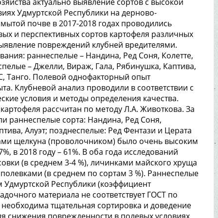
озяйства актуально выявление сортов с высокой
виях Удмуртской Республики на дерново-
мытой почве в 2017-2018 годах проводились
вых и перспективных сортов картофеля различных
выявление повреждений клубней вредителями.
вания: раннеспелые – Нандина, Ред Соня, Колетте,
спелые – Джелли, Вираж, Гала, Рябинушка, Каптива,
ВС, Танго. Полевой однофакторный опыт
та. Клубневой анализ проводили в соответствии с
ские условия и методы определения качества.
артофеля рассчитан по методу Л.А. Животкова. За
и раннеспелые сорта: Нандина, Ред Соня,
тива, Алуэт; позднеспелые: Ред Фентази и Церата
ами щелкуна (проволочником) было очень высоким
7%, в 2018 году – 61%. В оба года исследований
вки (в среднем 3-4 %), личинками майского хруща
 полевками (в среднем по сортам 3 %). Раннеспелые
м Удмуртской Республики (коэффициент
осадочного материала не соответствует ГОСТ по
 необходима тщательная сортировка и доведение
ля снижения поврежденности в полевых условиях