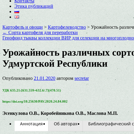
Контакты
Этика публикаций
Картофель и овощи
>
Картофелеводство
>
Урожайность различ
←
Сорта картофеля для переработки
Генофонд тыквы коллекции ВИР для селекции на многоплодн
Урожайность различных сорто
Удмуртской Республики
Опубликовано
21.01.2020
автором
secretar
УДК 635.21:[631.559+632.6/.7](470.51)
https://doi.org/10.25630/PAV.2020.24.84.002
Эсенкулова О.В., Коробейникова О.В., Маслова М.П.
Аннотация
Об авторах
Библиографический с