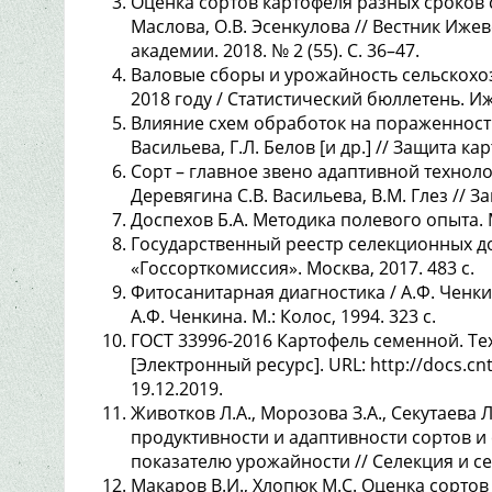
Оценка сортов картофеля разных сроков с
Маслова, О.В. Эсенкулова // Вестник Иж
академии. 2018. № 2 (55). С. 36–47.
Валовые сборы и урожайность сельскохоз
2018 году / Статистический бюллетень. Иже
Влияние схем обработок на пораженность 
Васильева, Г.Л. Белов [и др.] // Защита кар
Сорт – главное звено адаптивной техноло
Деревягина С.В. Васильева, В.М. Глез // За
Доспехов Б.А. Методика полевого опыта. М
Государственный реестр селекционных до
«Госсорткомиссия». Москва, 2017. 483 с.
Фитосанитарная диагностика / А.Ф. Ченкин,
А.Ф. Ченкина. М.: Колос, 1994. 323 с.
ГОСТ 33996-2016 Картофель семенной. Те
[Электронный ресурс]. URL: http://docs.
19.12.2019.
Животков Л.А., Морозова З.А., Секутаева
продуктивности и адаптивности сортов 
показателю урожайности // Селекция и сем
Макаров В.И., Хлопюк М.С. Оценка сортов 