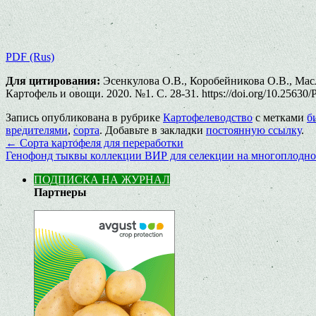
PDF (Rus)
Для цитирования:
Эсенкулова О.В., Коробейникова О.В., Мас
Картофель и овощи. 2020. №1. С. 28-31. https://doi.org/10.25630
Запись опубликована в рубрике
Картофелеводство
с метками
б
вредителями
,
сорта
. Добавьте в закладки
постоянную ссылку
.
←
Сорта картофеля для переработки
Генофонд тыквы коллекции ВИР для селекции на многоплодн
ПОДПИСКА НА ЖУРНАЛ
Партнеры