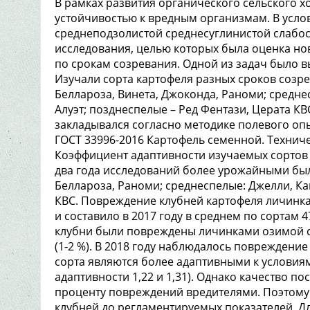
В рамках развития органического сельского х
устойчивостью к вредным организмам. В усло
среднеподзолистой среднесуглинистой слабос
исследования, целью которых была оценка но
по срокам созревания. Одной из задач было 
Изучали сорта картофеля разных сроков созре
Беллароза, Винета, Джоконда, Раноми; средне
Алуэт; позднеспелые – Ред Фентази, Церата К
закладывался согласно методике полевого опы
ГОСТ 33996-2016 Картофель семенной. Техниче
Коэффициент адаптивности изучаемых сортов к
два года исследований более урожайными был
Беллароза, Раноми; среднеспелые: Джелли, Кап
КВС. Повреждение клубней картофеля личинк
и составило в 2017 году в среднем по сортам 4
клубни были повреждены личинками озимой со
(1-2 %). В 2018 году наблюдалось повреждение
сорта являются более адаптивными к условия
адаптивности 1,22 и 1,31). Однако качество п
проценту повреждений вредителями. Поэтому
клубней до регламентируемых показателей. Д