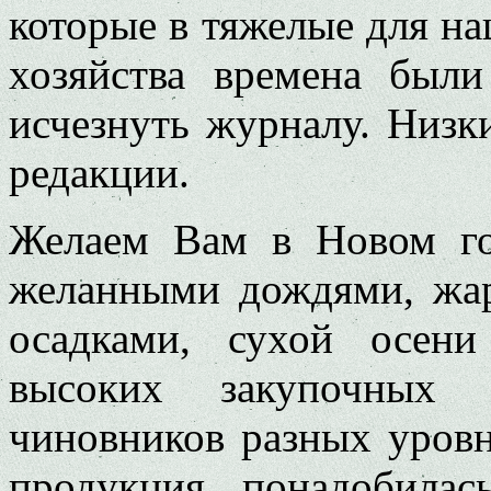
которые в тяжелые для на
хозяйства времена был
исчезнуть журналу. Низк
редакции.
Желаем Вам в Новом го
желанными дождями, жар
осадками, сухой осени
высоких закупочных ц
чиновников разных уров
продукция понадобилас