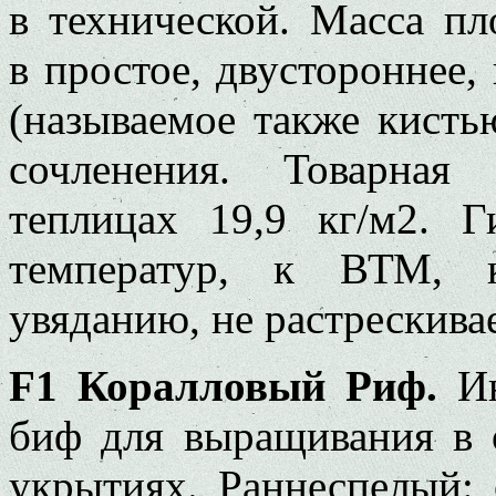
в технической. Масса пл
в простое, двустороннее,
(называемое также кисть
сочленения. Товарная
теплицах 19,9 кг/м2. 
температур, к ВТМ, к
увяданию, не растрескивае
F1 Коралловый Риф.
Ин
биф для выращивания в 
укрытиях. Раннеспелый: 