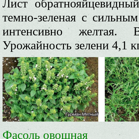
Лист обратнояйцевидный
темно-зеленая с сильным
интенсивно желтая. 
Урожайность зелени 4,1 к
Фасоль овощная