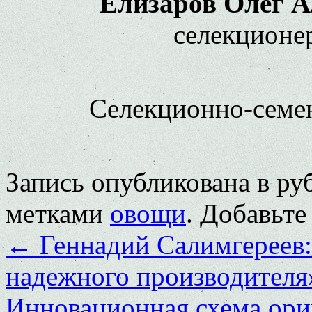
Елизаров Олег А
селекционер
Селекционно-семе
Запись опубликована в р
метками
овощи
. Добавьте
←
Геннадий Салимгереев
надежного производителя
Инновационная схема ори