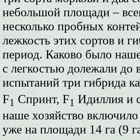
небольшой площади – всег
несколько пробных конте
лежкость этих сортов и г
период. Каково было наше
с легкостью долежали до 
испытаний три гибрида к
F
Спринт, F
Идиллия и с
1
1
наше хозяйство включило
уже на площади 14 га (9 га