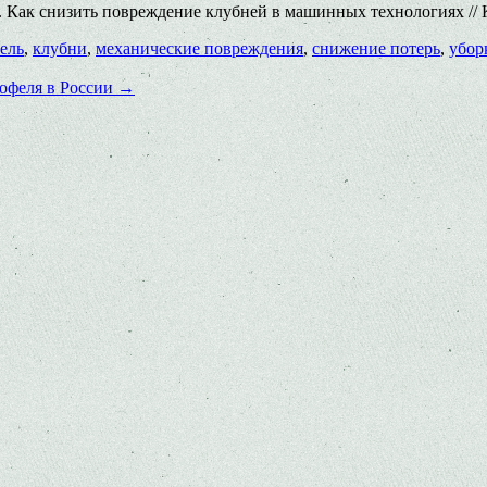
 Как снизить повреждение клубней в машинных технологиях // К
ель
,
клубни
,
механические повреждения
,
снижение потерь
,
убор
тофеля в России
→