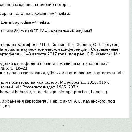
кие повреждения, снижение потерь.
р, г. н. с. E-mail: kolchinnn@mail.ru.
. E-mail: agrodisel@mail.ru.
. E-mail: vim@vim.ru ФГБНУ «Федеральный научный
дства картофеля / Н.Н. Колчин, В.Н. Зернов, С.Н. Петухов,
о: Материалы научно-технической конференции «Современные
артофеля», 1–3 августа 2017 года, под ред. С.В. Жеворы. М.:
ждений картофеля и овощей в машинных технологиях //
№ 6. С. 18–21.
шин для возделывания, уборки и сортирования картофеля. М.:
для производства картофеля. М.: Агроспас, 2010. 316 с.
ощей. М.: Россельхозиздат, 1985. 207 с.
-harvest behavior, store design, storage practice, handling.
и хранения картофеля / Пер. с англ. А.С. Каменского, под
., ил.