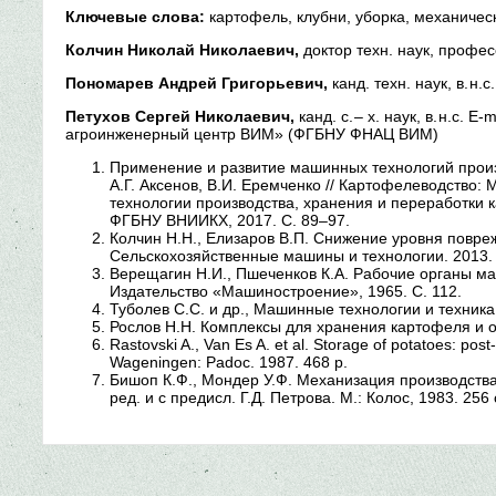
Ключевые слова:
картофель, клубни, уборка, механичес
Колчин Николай Николаевич,
доктор техн. наук, профессо
Пономарев Андрей Григорьевич,
канд. техн. наук, в. н.с
Петухов Сергей Николаевич,
канд. с. – х. наук, в. н.с
агроинженерный центр ВИМ» (ФГБНУ ФНАЦ ВИМ)
Применение и развитие машинных технологий произво
А.Г. Аксенов, В.И. Еремченко // Картофелеводств
технологии производства, хранения и переработки к
ФГБНУ ВНИИКХ, 2017. С. 89–97.
Колчин Н.Н., Елизаров В.П. Снижение уровня повре
Сельскохозяйственные машины и технологии. 2013. 
Верещагин Н.И., Пшеченков К.А. Рабочие органы ма
Издательство «Машиностроение», 1965. С. 112.
Туболев C.С. и др., Машинные технологии и техника 
Рослов Н.Н. Комплексы для хранения картофеля и ов
Rastovski A., Van Es A. et al. Storage of potatoes: post
Wageningen: Padoc. 1987. 468 p.
Бишоп К.Ф., Мондер У.Ф. Механизация производства 
ред. и с предисл. Г.Д. Петрова. М.: Колос, 1983. 256 с