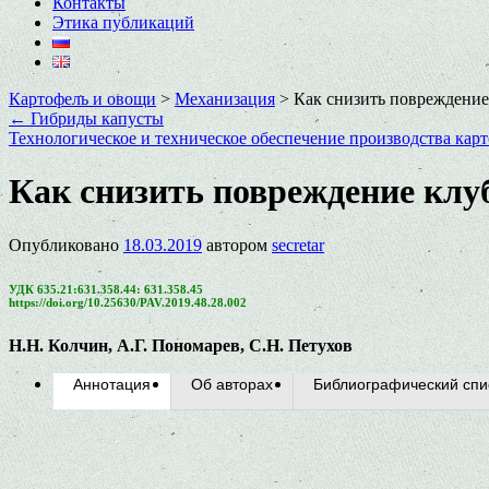
Контакты
Этика публикаций
Картофель и овощи
>
Механизация
>
Как снизить повреждени
←
Гибриды капусты
Технологическое и техническое обеспечение производства кар
Как снизить повреждение клу
Опубликовано
18.03.2019
автором
secretar
УДК 635.21:631.358.44: 631.358.45
https://doi.org/10.25630/PAV.2019.48.28.002
Н.Н. Колчин, А.Г. Пономарев, С.Н. Петухов
Аннотация
Об авторах
Библиографический спи