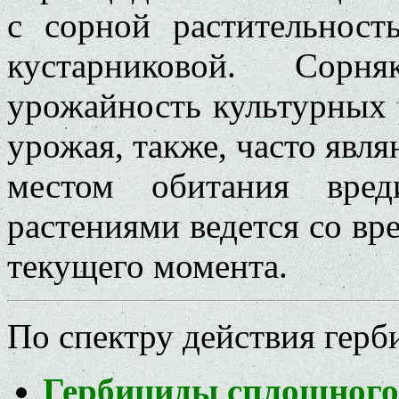
с сорной растительност
кустарниковой. Сорн
урожайность культурных 
урожая, также, часто явл
местом обитания вред
растениями ведется со вр
текущего момента.
По спектру действия герб
Гербициды сплошного