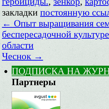
гербициды.
,
зенкор
,
карто
закладки
постоянную ссы
←
Опыт выращивания сем
беспересадочной культуре
области
Чеснок
→
ПОДПИСКА НА ЖУР
Партнеры