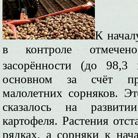
К начал
в контроле отмечено
засорённости (до 98,3 
основном за счёт пр
малолетних сорняков. Э
сказалось на развити
картофеля. Растения отст
рядках, а сорняки к нач