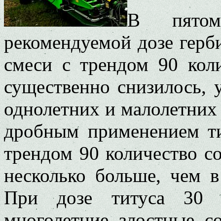
В пятом
рекомендуемой дозе герби
смеси с трендом 90 кол
существенно снизилось, 
однолетних и малолетних 
дробным применением тит
трендом 90 количество с
несколько больше, чем 
При дозе титуса 30 г
многолетние злостные со