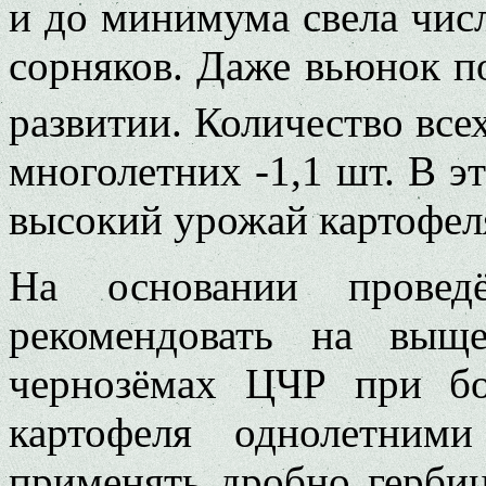
и до минимума свела чис
сорняков. Даже вьюнок по
развитии. Количество все
многолетних -1,1 шт. В э
высокий урожай картофеля
На основании провед
рекомендовать на выще
чернозёмах ЦЧР при бо
картофеля однолетним
применять дробно гербиц