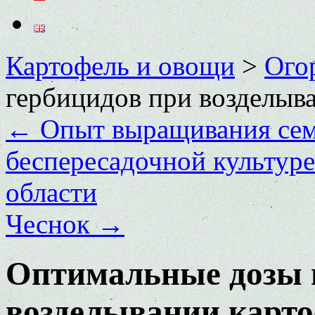
Картофель и овощи
>
Ого
гербицидов при возделыва
←
Опыт выращивания сем
беспересадочной культуре
области
Чеснок
→
Оптимальные дозы 
возделывании карто