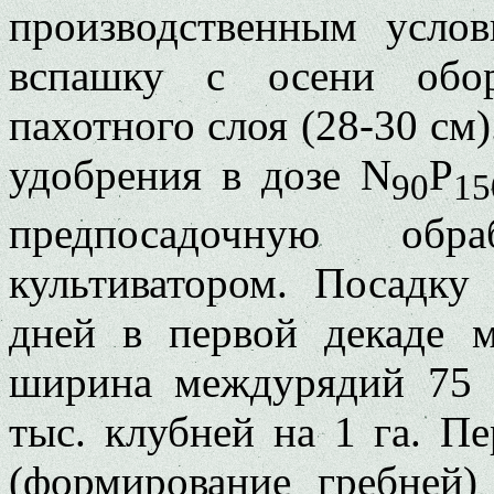
производственным усло
вспашку с осени обо
пахотного слоя (28-30 см
удобрения в дозе N
P
90
15
предпосадочную обр
культиватором. Посадку
дней в первой декаде м
ширина междурядий 75 
тыс. клубней на 1 га. 
(формирование гребней)