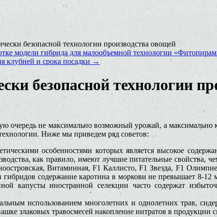
чески безопасной технологии производства овощей
ботке модели гибрида для малообъемной технологии «Фитопира
я клубней и срока посадки
→
ски безопасной технологии пр
ю очередь не максимально возможный урожай, а максимально к
технологии. Ниже мы приведем ряд советов:
тическими особенностями которых является высокое содержан
изводства, как правило, имеют лучшие питательные свойства, 
островская, Витаминная, F1 Каллисто, F1 Звезда, F1 Олимпиец
гибридов содержание каротина в моркови не превышает 8-12 м
ой капусты иностранной селекции часто содержат избыточн
мальным использованием многолетних и однолетних трав, сид
пашке злаковых травосмесей накопление нитратов в продукции с