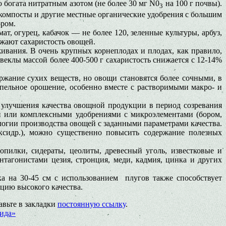
богата нитратным азотом (не более 30 мг N0
на 100 г почвы).
3
 компосты и другие местные органические удобрения с большим
ором.
ат, огурец, кабачок — не более 120, зеленные культуры, арбуз,
жают сахаристость овощей.
живания. В очень крупных корнеплодах и плодах, как правило,
веклы массой более 400-500 г сахаристость снижается с 12-14%
жание сухих веществ, но овощи становятся более сочными, в
пельное орошение, особенно вместе с растворимыми макро- и
 улучшения качества овощной продукции в период созревания
ми или комплексными удобрениями с микроэлементами (бором,
огии производства овощей с заданными параметрами качества.
иксидр.), можно существенно повысить содержание полезных
пилки, сидераты, цеолиты, древесный уголь, известковые и
нтагонистами цезия, стронция, меди, кадмия, цинка и других
а на 30-45 см с использованием плугов также способствует
цию высокого качества.
авьте в закладки
постоянную ссылку
.
мида»