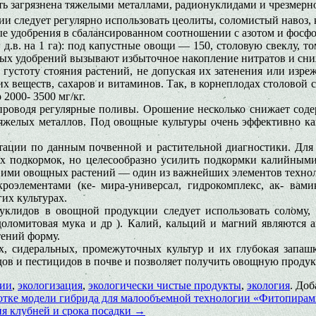
 загрязнена тяжелыми металлами, радионуклидами и чрезмерно 
ии следует регулярно использовать цеолиты, соломистый навоз,
ые удобрения в сбалансированном соотношении с азотом и фосф
.в. на 1 га): под капустные овощи — 150, столовую свеклу, том
тных удобрений вызывают избыточное накопление нитратов и сни
густоту стояния растений, не допуская их затенения или изре
х веществ, сахаров и витаминов. Так, в корнеплодах столовой с
2000- 3500 мг/кг.
роводя регулярные поливы. Орошение несколько снижает содер
яжелых металлов. Под овощные культуры очень эффективно ка
тации по данным почвенной и растительной диагностики. Для
ных подкормок, но целесообразно усилить подкормки калийны
е ими овощных растений — один из важнейших элементов технол
роэлементами (ке- мира-универсал, гидрокомплекс, ак- вам
гих культурах.
клидов в овощной продукции следует использовать солому, о
оломитовая мука и др ). Калий, кальций и магний являются а
тений форму.
, сидеральных, промежуточных культур и их глубокая запашк
в и пестицидов в почве и позволяет получить овощную продук
гии
,
экологизация
,
экологически чистые продукты
,
экология
. Доб
ботке модели гибрида для малообъемной технологии «Фитопира
я клубней и срока посадки
→