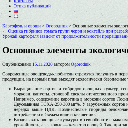
Контакты
Этика публикаций
Картофель и овощи
>
Огородник
>
Основные элементы экологи
←
Оценка гибридов томата групп черри и коктейль при разра
Урожай картофеля зависит от продолжительности проращивани
Основные элементы экологиче
Опубликовано
15.11.2020
автором
Ogorodnik
Современные овощеводы-любители стремятся получить в перву
продукции, на первый план выходят экологически безопасные 
Выращивание сортов и гибридов овощных культур, гене
моркови, капусты, столовой свеклы отечественного про
Например, содержание каротина в моркови сортов Лосино
Двусемянная ТСХА-250-300 мг%. У зарубежных сортов и 
нередко выше ПДК. Позднеспелые гибриды белокочанн
потреблению в свежем виде и квашению.
Возделывать овощные культуры в севообороте с макси
урожайность, а злаковые — качество овощей. Так, при за