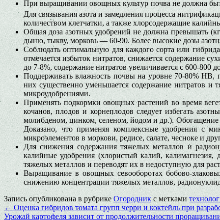
При выращивании овощных культур почва не должна быть
Для связывания азота и замедления процесса нитрификац
количеством клетчатки, а также хлорсодержащие калийн
Общая доза азотных удобрений не должна превышать (кг д
дыню, тыкву, морковь — 60-90. Более высокие дозы азо
Соблюдать оптимальную для каждого сорта или гибрида 
отмечается избыток нитратов, снижается содержание сухи
до 7-8%, содержание нитратов увеличивается с 600-800 до 
Поддерживать влажность почвы на уровне 70-80% НВ, п
них существенно уменьшается содержание нитратов и т
микроудобрениями.
Применять подкормки овощных растений во время веге
кочанов, плодов и корнеплодов следует избегать азот
молибденом, цинком, селеном, йодом и др.). Обогащени
Доказано, что применяя комплексные удобрения с мик
микроэлементов в моркови, редисе, салате, чесноке и дру
Для снижения содержания тяжелых металлов и радиону
калийные удобрения (хлористый калий, калимагнезия, д
тяжелых металлов и переводят их в недоступную для рас
Выращивание в овощных севооборотах бобово-злаковых
снижению концентрации тяжелых металлов, радионуклидо
Запись опубликована в рубрике
Огородник
с метками
техноло
←
Оценка гибридов томата групп черри и коктейль при разра
Урожай картофеля зависит от продолжительности проращивани