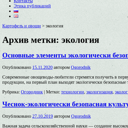
Контакты
Этика публикаций
Картофель и овощи
>
экология
Архив метки:
экология
Основные элементы экологически безоп
Опубликовано
15.11.2020
автором
Ogorodnik
Современные овощеводы-любители стремятся получить в перву
продукции, на первый план выходят экологически безопасные 
Рубрика:
Огородник
|
Метки:
технологии
,
экологизация
,
эколо
Чеснок-экологически безопасная культ
Опубликовано
27.10.2019
автором
Ogorodnik
Важная задача сельскохозяйственной науки — создание высок