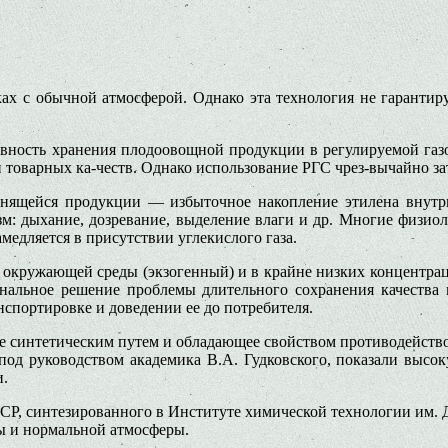
ках с обычной атмосферой. Однако эта технология не гарантир
ность хранения плодоовощной продукции в регулируемой газов
 товарных ка-честв. Однако использование РГС чрез-вычайно за
анящейся продукции — избыточное накопление этилена внутр
зм: дыхание, дозревание, выделение влаги и др. Многие физи
амедляется в присутствии углекислого газа.
 окружающей среды (экзогенный) и в крайне низких концентраци
динальное решение проблемы длительного сохранения качеств
спортировке и доведении ее до потребителя.
 синтетическим путем и обладающее свойством противодейство
од руководством академика В.А. Гудковского, показали высо
и.
, синтезированного в Институте химической технологии им. Д.
ы и нормальной атмосферы.