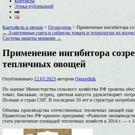
Контакты
Этика публикаций
Картофель и овощи
>
Огородник
>
Применение ингибитора со
←
Адаптивные сорта и гибриды томата и технологии их возде
Система защиты моркови
→
Применение ингибитора созр
тепличных овощей
Опубликовано
12.03.2023
автором
Ogorodnik
По оценке Министерства сельского хозяйства РФ уровень обес
томат, баклажан, огурец, цветная капуста удовлетворяет по
Польши и стран СНГ. В последние 10 лет в структуре потребле
Объемы производства отечественных тепличных овощей еще н
Правительство РФ приняло программу «Развитие овощеводств
стать увеличение площадей тепличных хозяйств к 2014 г. — с 180