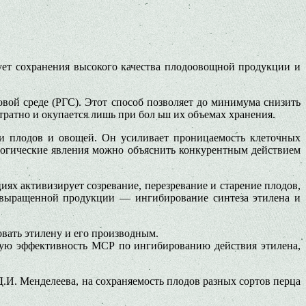
ует сохранения высокого качества плодоовощной продукции и
ой среде (РГС). Этот способ позволяет до минимума снизить
тратно и окупается лишь при бол ьш их объемах хранения.
и плодов и овощей. Он усиливает проницаемость клеточных
ологические явления можно объяснить конкурентным действием
ях активизирует созревание, перезревание и старение плодов,
а выращенной продукции — ингибирование синтеза этилена и
вать этилену и его производным.
кую эффективность МСР по ингибированию действия этилена,
И. Менделеева, на сохраняемость плодов разных сортов перца