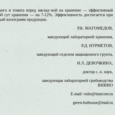
дкого и томата перед заклад¬кой на хранение — эффективный
50 сут хранения — на 7-12%. Эффективность достигается при
дый килограмм продукции.
Р.К. МАГОМЕДОВ,
заведующий лабораторией хранения,
Р.Д. НУРМЕТОВ,
заведующий отделом защищенного грунта,
Н.Л. ДЕВОЧКИНА,
доктор с.-х. наук,
заведующая лабораторией грибоводства
ВНИИО
E-mail: vniio@trancom.ru
green-hothouse@mail.ru