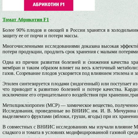
Томат Абрикотин F1
Более 90% плодов и овощей в России хранятся в холодильни
защиту ее от порчи и потери массы.
Многочисленными исследованиями доказана высокая эффектив
потери продукции, продлить срок хранения с малыми потерями
Одна из причин развития болезней и снижения качества хр
мембран и таким образом влияет на весь клеточный метаболи
газов. Созревание плодов ускоряется под влиянием этилена и з
Этилен синтезируется плодами (эндогенный) или поступает из
что приводит к развитию болезней и потере качества. Кар
исключение его отрицательного воздействия при хранении,тран
Метилциклопропен (МСР) — химическое вещество, полученное
Исследования, проведенные во ВНИИС им. И. В. Мичурина п
выделяемого фруктами (яблоки, груши, ягоды) при их хранени
В совместных с ВНИИС исследованиях мы изучали влияние МСР
сладкого и томата в условиях модифицированной газовой сред