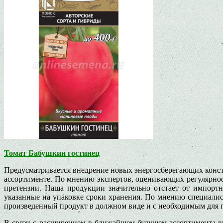
Томат Бабушкин гостинец
Предусматривается внедрение новых энергосберегающих конст
ассортименте. По мнению экспертов, оценивающих регулярнос
претензии. Наша продукции значительно отстает от импортн
указанные на упаковке сроки хранения. По мнению специалис
произведенный продукт в должном виде и с необходимым для п
В связи с расширением в ближайшем будущем ассортимента в