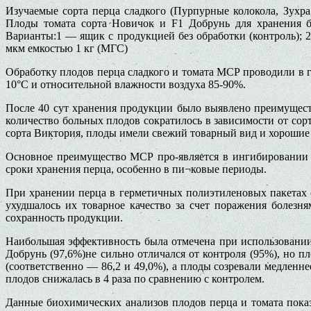
Изучаемые сорта перца сладкого (Пурпурные колокола, Зух
Плоды томата сорта Новичок и F1 Добрунь для хранения б
Варианты:1 — ящик с продукцией без обработки (контроль);
мкм емкостью 1 кг (МГС)
Обработку плодов перца сладкого и томата МСР проводили в г
10°С и относительной влажности воздуха 85-90%.
После 40 сут хранения продукции было выявлено преимущест
количество больных плодов сократилось в зависимости от сор
сорта Виктория, плоды имели свежий товарный вид и хорошие 
Основное преимущество МСР про-является в ингибировании с
сроки хранения перца, особенно в пи¬ковые периоды.
При хранении перца в герметичных полиэтиленовых пакетах 
ухудшалось их товарное качество за счет поражения болез
сохранность продукции.
Наибольшая эффективность была отмечена при использовании
Добрунь (97,6%)не сильно отличался от контроля (95%), но п
(соответственно — 86,2 и 49,0%), а плоды созревали медленне
плодов снижалась в 4 раза по сравнению с контролем.
Данные биохимических анализов плодов перца и томата пока