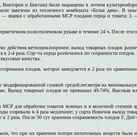
ра, Виктория и Бикташ) были выращены в летнем культурообор
ыли завезены из тепличного комбината «Белая дача». В опы
 2 — ящики с обработанными МСР плодами перца и томата; 3.
ерметичном полиэтиленовом рукаве в течение 24 ч. После этог
во действия метилциклопропен: выход товарных плодов различн
та в 2-4 раза. Сор¬та перца различались по сохранности плодо
вкусовые качества.
озревания плодов, которое замедляется в 2 раза по сравнению
с модифицированной газовой средой,несмотря на минимальную 
нями. Выход товарных плодов не превышал 49-74%. Высокая вл
 МСР для обработки томатов зеленых и в молочной степени зр
лоды созревали в 4 раза медленнее; у сорта Новичок выход то
е в 2 раза. После 50 сут хранения сохраняемость плодов F, Доб
зали, что при их хранении потери питательных веществ были