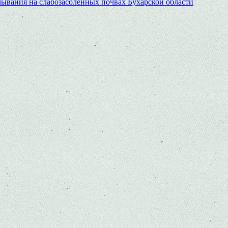
лывания на слабозасоленных почвах Бухарской области