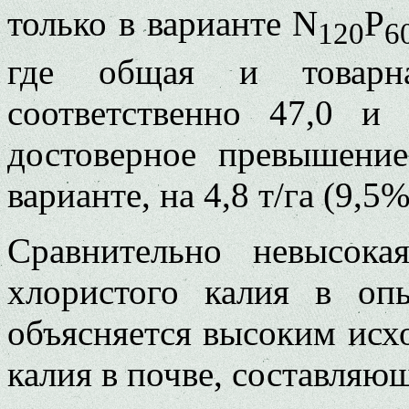
только в варианте N
P
120
6
где общая и товарна
соответственно 47,0 и 
достоверное превышени
варианте, на 4,8 т/га (9,5%
Сравнительно невысока
хлористого калия в оп
объясняется высоким ис
калия в почве, составляющ