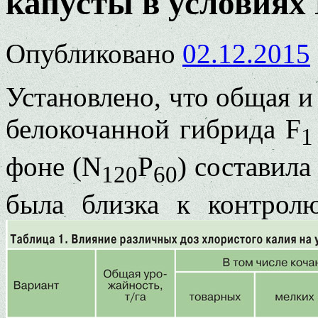
капусты в условиях
Опубликовано
02.12.2015
Установлено, что общая и
белокочанной гибрида F
1
фоне (N
P
) составила
120
60
была близка к контрол