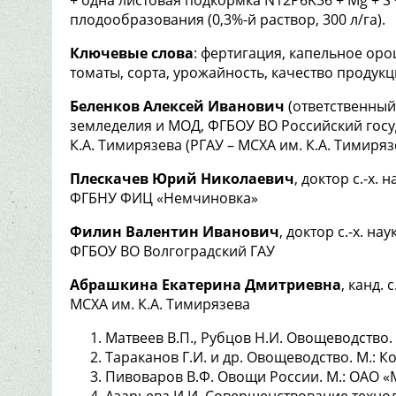
плодообразования (0,3%-й раствор, 300 л/га).
Ключевые слова
: фертигация, капельное ор
томаты, сорта, урожайность, качество продук
Беленков Алексей Иванович
(ответственный 
земледелия и МОД, ФГБОУ ВО Российский гос
К.А. Тимирязева (РГАУ – МСХА им. К.А. Тимирязе
Плескачев Юрий Николаевич
, доктор с.-х.
ФГБНУ ФИЦ «Немчиновка»
Филин Валентин Иванович
, доктор с.-х. н
ФГБОУ ВО Волгоградский ГАУ
Абрашкина Екатерина Дмитриевна
, канд.
МСХА им. К.А. Тимирязева
Матвеев В.П., Рубцов Н.И. Овощеводство. 
Тараканов Г.И. и др. Овощеводство. М.: Ко
Пивоваров В.Ф. Овощи России. М.: ОАО «
Азарьева И.И. Совершенствование техно