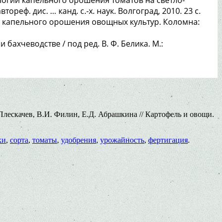
еф. дис. … канд. с.-х. наук. Волгоград, 2010. 23 с.
 капельного орошения овощных культур. Коломна:
бахчеводстве / под ред. В. Ф. Белика. М.:
лескачев, В.И. Филин, Е.Д. Абрашкина // Картофель и овощи.
ки
,
сорта
,
томаты
,
удобрения
,
урожайность
,
фертигация
.