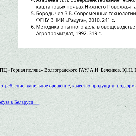
каштановых почвах Нижнего Поволжья: автор
Бородычев В.В. Современные технологии
ФГНУ ВНИИ «Радуга», 2010. 241 с.
Методика опытного дела в овощеводстве и 
Агропромиздат, 1992. 319 с.
ПЦ «Горная поляна» Волгоградского ГАУ/ А.И. Беленков, Ю.Н. П
потребление
,
капельное орошение
,
качество продукции
,
подкорм
рбуза в Беларуси
→