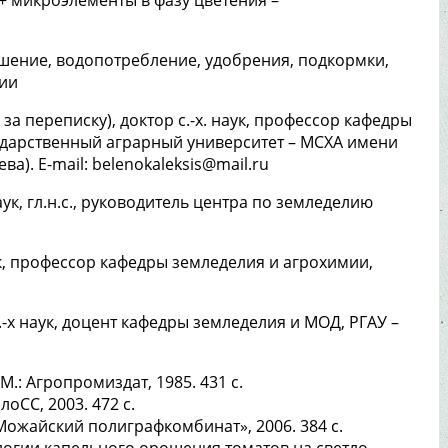
ошение, водопотребление, удобрения, подкормки,
ции
за переписку), доктор с.-х. наук, профессор кафедры
ударственный аграрный университет – МСХА имени
ва). E-mail: belenokaleksis@mail.ru
 наук, гл.н.с., руководитель центра по земледелию
аук, профессор кафедры земледелия и агрохимии,
 с.-х наук, доцент кафедры земледелия и МОД, РГАУ –
М.: Агропромиздат, 1985. 431 с.
лоСС, 2003. 472 с.
Можайский полиграфкомбинат», 2006. 384 с.
логии капельного орошения томатов на светло-