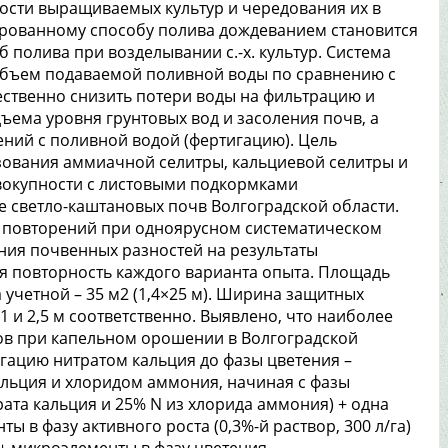
ости выращиваемых культур и чередования их в
рованному способу полива дождеванием становится
полива при возделывании с.-х. культур. Система
бъем подаваемой поливной воды по сравнению с
щественно снизить потери воды на фильтрацию и
ъема уровня грунтовых вод и засоления почв, а
ний с поливной водой (фертигацию). Цель
зования аммиачной селитры, кальциевой селитры и
вокупности с листовыми подкормками
е светло-каштановых почв Волгоградской области.
 повторений при одноярусном систематическом
ния почвенных разностей на результаты
я повторность каждого варианта опыта. Площадь
а учетной – 35 м2 (1,4×25 м). Ширина защитных
 и 2,5 м соответственно. Выявлено, что наиболее
в при капельном орошении в Волгоградской
игацию нитратом кальция до фазы цветения –
льция и хлоридом аммония, начиная с фазы
рата кальция и 25% N из хлорида аммония) + одна
 в фазу активного роста (0,3%-й раствор, 300 л/га)
 + микроэлементы в фазу цветения –