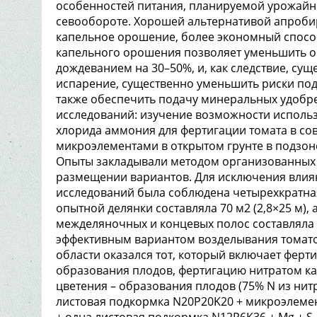
особенностей питания, планируемой урожайн
севообороте. Хорошей альтернативой апроби
капельное орошение, более экономный способ 
капельного орошения позволяет уменьшить о
дождеванием на 30–50%, и, как следствие, су
испарение, существенно уменьшить риски под
также обеспечить подачу минеральных удобре
исследований: изучение возможности исполь
хлорида аммония для фертигации томата в со
микроэлементами в открытом грунте в подзон
Опыты закладывали методом организованных
размещении вариантов. Для исключения влия
исследований была соблюдена четырехкратна
опытной делянки составляла 70 м2 (2,8×25 м), 
межделяночных и концевых полос составляла 1
эффективным вариантом возделывания томато
области оказался тот, который включает ферт
образования плодов, фертигацию нитратом ка
цветения – образования плодов (75% N из нит
листовая подкормка N20P20K20 + микроэлементы
+ одна листовая подкормка N12P6K36 + Mg + S