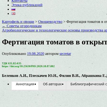
Контакты
Этика публикаций
Картофель и овощи
>
Овощеводство
>
Фертигация томатов в 
←
Советы огородникам
Агробиологические и технологические основы производства а
Фертигация томатов в откры
Опубликовано
19.08.2020
автором
secretar
УДК 631.82:635
https: //doi.org/10.25630/PAV.2020.18.87.002
Беленков А.И., Плескачев Ю.Н., Филин В.И., Абрашкина Е.
Аннотация
Об авторах
Библиографический с