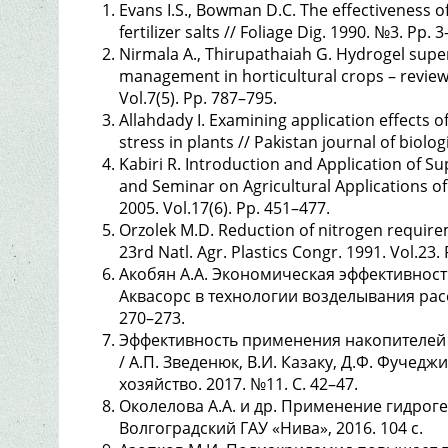
Evans I.S., Bowman D.C. The effectiveness o
fertilizer salts // Foliage Dig. 1990. №3. Pp. 3
Nirmala A., Thirupathaiah G. Hydrogel sup
management in horticultural crops – review 
Vol.7(5). Pp. 787–795.
Allahdady I. Examining application effects
stress in plants // Pakistan journal of biolog
Kabiri R. Introduction and Application of S
and Seminar on Agricultural Applications o
2005. Vol.17(6). Pp. 451–477.
Orzolek M.D. Reduction of nitrogen require
23rd Natl. Agr. Plastics Congr. 1991. Vol.23.
Акобян А.А. Экономическая эффективнос
Аквасорс в технологии возделывания расс
270–273.
Эффективность применения накопителей 
/ А.П. Зведенюк, В.И. Казаку, Д.Ф. Фучед
хозяйство. 2017. №11. С. 42–47.
Околелова А.А. и др. Применение гидрог
Волгоградский ГАУ «Нива», 2016. 104 с.