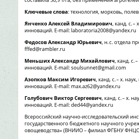
Ключевые слова
: технология, морковь, поле
Янченко Алексей Владимирович
, канд. с. 
инноваций. E-mail: laboratoria2008@yandex.ru
Федосов Александр Юрьевич
, н. c. отдела
fffed@rambler.ru
Меньших Александр Михайлович
, канд. с.
инноваций. E-mail: soulsunnet@gmail.com
Азопков Максим Игоревич
, канд. с. – х. на
инноваций. E-mail: max.az62@yandex.ru
Голубович Виктор Сергеевич
, канд. с. – х.
инноваций. E-mail: ded44@yandex.ru
Всероссийский научно-исследовательский инс
государственного бюджетного научного учре
овощеводства» (ВНИИО – филиал ФГБНУ ФНЦО