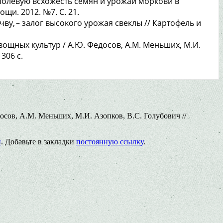
олевую всхожесть семян и урожай моркови в
щи. 2012. №7. С. 21.
чву, – залог высокого урожая свеклы // Картофель и
щных культур / А.Ю. Федосов, А.М. Меньших, М.И.
 306 c.
сов, А.М. Меньших, М.И. Азопков, В.С. Голубович //
и
. Добавьте в закладки
постоянную ссылку
.