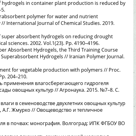
f hydrogels in container plant production is reduced by
–5.
erabsorbent polymer for water and nutrient
// International Journal of Chemical Studies. 2019.
 of super absorbent hydrogels on reducing drought
ical sciences. 2002. Vol.1(23). Pp. 4190–4196.
uper Absorbent Hydrogels, the Third Training Course
f Superabsorbent Hydrogels // Iranian Polymer Journal.
ment for vegetable production with polymers // Proc.
 Pp. 204–210.
ть применения влагосберегающего гидрогеля
ады овощных культур // Агронаука. 2015. №7–8. С.
влаги в семеноводстве двухлетних овощных культур
жи, А.Г. Жмурко // Овощеводство и тепличное
еля в почвах: монография. Волгоград: ИПК ФГБОУ ВО