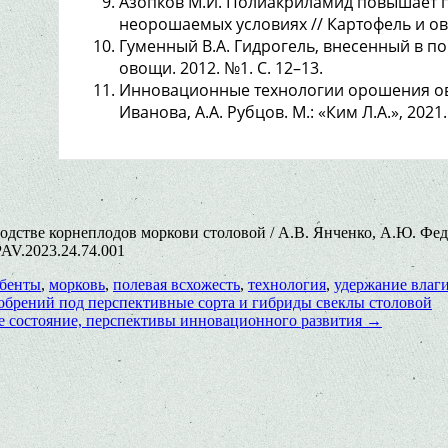
Азопков М.И. Полиакриламид повышает п
неорошаемых условиях // Картофель и ово
Гуменный В.А. Гидрогель, внесенный в по
овощи. 2012. №1. C. 12–13.
Инновационные технологии орошения ово
Иванова, А.А. Рубцов. М.: «Ким Л.А.», 2021.
стве корнеплодов моркови столовой / А.В. Янченко, А.Ю. Федо
/PAV.2023.24.74.001
рбенты
,
морковь
,
полевая всхожесть
,
технология
,
удержание влаг
брений под перспективные сорта и гибриды свеклы столовой
ое состояние, перспективы инновационного развития
→