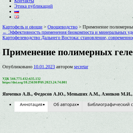
Контакты
Этика публикаций
Картофель и овощи
>
Овощеводство
>
Применение полимерных
←
Эффективность применения биокомпоста и минеральных удо
Картофелеводство Дальнего Востока: становление, современн
Применение полимерных гелей
Опубликовано
10.01.2023
автором
secretar
УДК 544.773.432:635.132
https://doi.org/10.25630/PAV.2023.24.74.001
Янченко А.В., Федосов А.Ю., Меньших А.М., Азопков М.И.,
Аннотация
Об авторах
Библиографический с