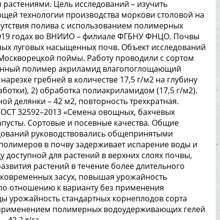
 растениями. Цель исследований – изучить
щей технологии производства моркови столовой на
сутствия полива с использованием полимерных
2019 годах во ВНИИО – филиале ФГБНУ ФНЦО. Почвы
ьных луговых насыщенных почв. Объект исследований
Москворецкой поймы. Работу проводили с сортом
венный полимер акриламид влагопоглощающий
нарезке гребней в количестве 17,5 г/м2 на глубину
аботки), 2) обработка полиакриламидом (17,5 г/м2).
тной делянки – 42 м2, повторность трехкратная.
ГОСТ 32592–2013 «Семена овощных, бахчевых
апусты. Сортовые и посевные качества. Общие
едований руководствовались общепринятыми
олимеров в почву задерживает испарение воды и
ду доступной для растений в верхних слоях почвы,
развития растений в течение более длительного
тковременных засух, повышая урожайность
 по отношению к варианту без применения
оды урожайность стандартных корнеплодов сорта
с применением полимерных водоудерживающих гелей
 42,2 т/га.