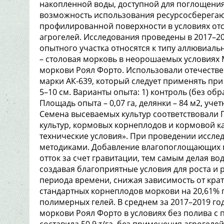
накопленной воды, доступной для поглощения
возможность использования ресурсосберегаю
профилированной поверхности в условиях от
агрогелей. Исследования проведены в 2017–
опытного участка относятся к типу аллювиал
– столовая морковь в неорошаемых условиях 
моркови Роял Форто. Использовали отечест
марки АК-639, который следует применять при 
5–10 см. Варианты опыта: 1) контроль (без обр
Площадь опыта – 0,07 га, делянки – 84 м2, уче
Семена высеваемых культур соответствовали 
культур, кормовых корнеплодов и кормовой к
технические условия». При проведении иссл
методиками. Добавление влагопоглощающих п
отток за счет гравитации, тем самым делая во
создавая благоприятные условия для роста и 
периода времени, снижая зависимость от кра
стандартных корнеплодов моркови на 20,61%
полимерных гелей. В среднем за 2017–2019 г
моркови Роял Форто в условиях без полива 
составила 50,9 т/га, без применения агрогелей –