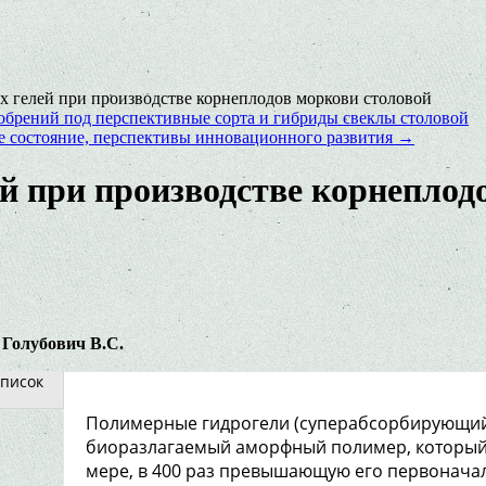
 гелей при производстве корнеплодов моркови столовой
брений под перспективные сорта и гибриды свеклы столовой
ое состояние, перспективы инновационного развития
→
 при производстве корнеплод
 Голубович В.С.
писок
Полимерные гидрогели (суперабсорбирующий
биоразлагаемый аморфный полимер, который 
мере, в 400 раз превышающую его первоначал