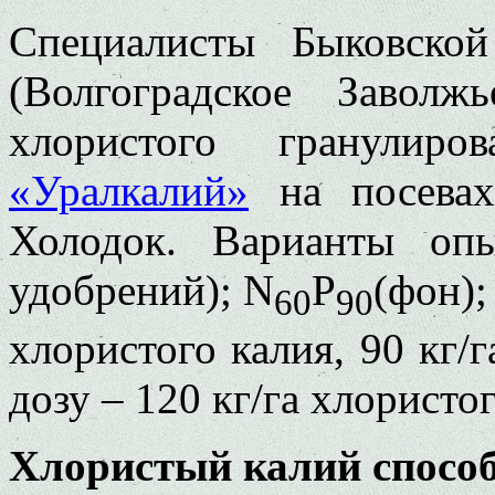
Специалисты Быковско
(Волгоградское Заволж
хлористого гранулиров
«Уралкалий»
на посевах 
Холодок. Варианты опы
удобрений); N
P
(фон);
60
90
хлористого калия, 90 кг/
дозу – 120 кг/га хлористог
Хлористый калий способ