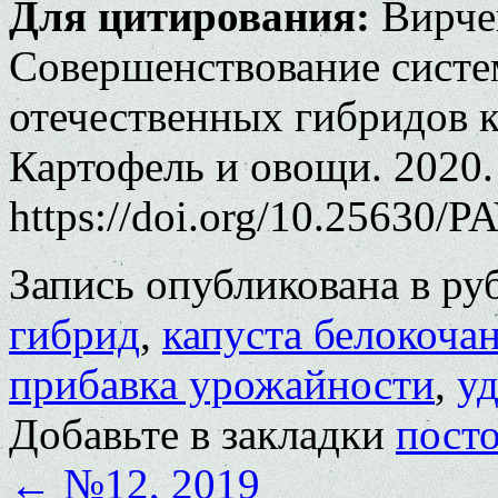
Для цитирования:
Вирчен
Совершенствование сист
отечественных гибридов к
Картофель и овощи. 2020. 
https://doi.org/10.25630/P
Запись опубликована в р
гибрид
,
капуста белокоча
прибавка урожайности
,
у
Добавьте в закладки
пост
←
№12, 2019