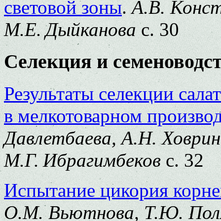
световой зоны
.
А.В. Конст
М.Е. Дыйканова
с. 30
Селекция и семеноводс
Результаты селекции сала
в мелкотоварном производ
Давлетбаева, А.Н. Ховрин
М.Г. Ибрагимбеков
с. 32
Испытание цикория корне
О.М. Вьютнова, Т.Ю. Поля