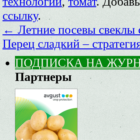
технологии
,
томат
. Добав
ссылку
.
←
Летние посевы свеклы 
Перец сладкий – стратеги
ПОДПИСКА НА ЖУР
Партнеры