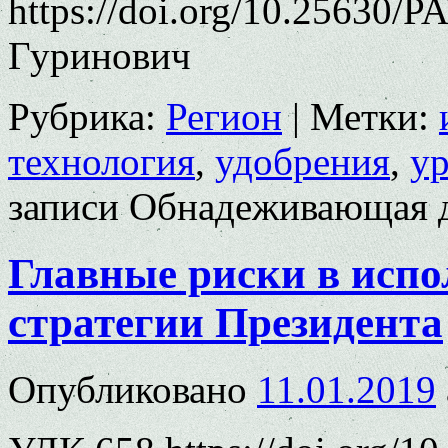
https://doi.org/10.25630/P
Гуринович
Рубрика:
Регион
|
Метки:
технология
,
удобрения
,
у
записи Обнадеживающая 
Главные риски в исп
стратегии Президента
Опубликовано
11.01.2019