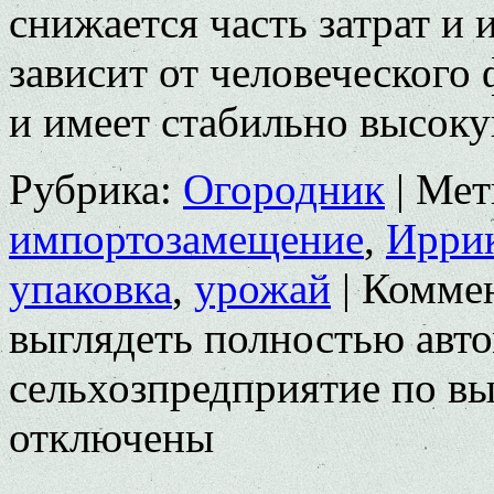
снижается часть затрат и 
зависит от человеческого 
и имеет стабильно высо
Рубрика:
Огородник
|
Мет
импортозамещение
,
Ирри
упаковка
,
урожай
|
Комме
выглядеть полностью авт
сельхозпредприятие по в
отключены