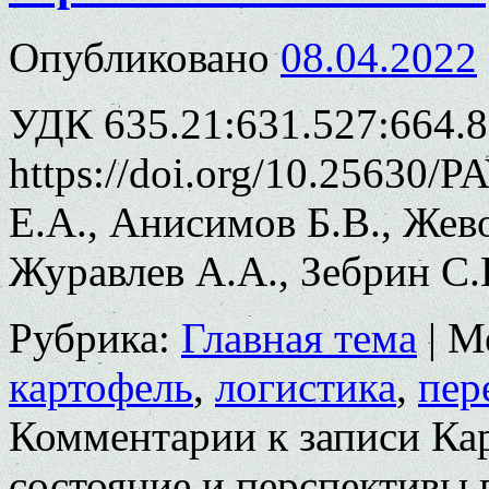
Опубликовано
08.04.2022
УДК 635.21:631.527:664.8
https://doi.org/10.25630/
Е.А., Анисимов Б.В., Же
Журавлев А.А., Зебрин С.
Рубрика:
Главная тема
|
М
картофель
,
логистика
,
пер
Комментарии
к записи Ка
состояние и перспективы 