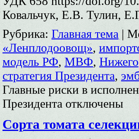
УДК 658 https://doi.org/1
Ковальчук, Е.В. Тулин, Е.
Рубрика:
Главная тема
|
М
«Ленплодоовощ»
,
импорт
модель РФ
,
МВФ
,
Нижего
стратегия Президента
,
эмб
Главные риски в исполне
Президента
отключены
Сорта томата селек