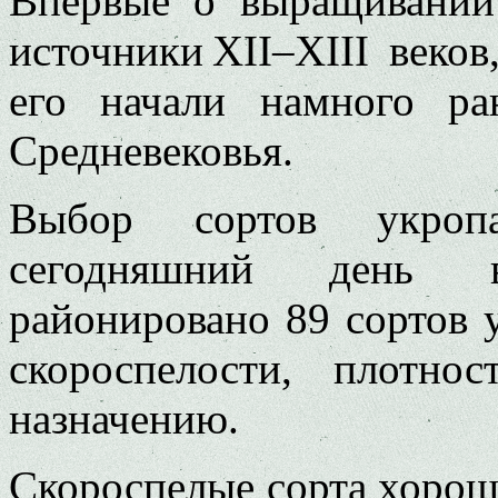
Впервые о выращивании
источники XII–XIII веков
его начали намного р
Средневековья.
Выбор сортов укроп
сегодняшний день 
районировано 89 сортов 
скороспелости, плотнос
назначению.
Скороспелые сорта хорош