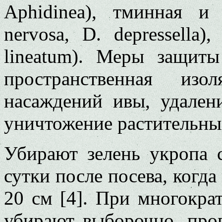
Aphidinea), тминная и 
nervosa, D. depressella
lineatum). Меры защиты
пространственная из
насаждений ивы, удален
уничтожение растительных
Убирают зелень укропа
сутки после посева, когда
20 см [4]. При многократ
убирают выборочно, про