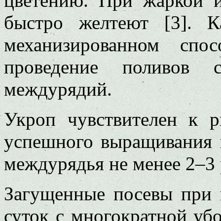
цветению. При жаркой и
быстро желтеют [3]. 
механизированном спо
проведение поливов 
междурядий.
Укроп чувствителен к 
успешного выращивания 
междурядья не менее 2–3 
Загущенные посевы при 
суток с многократной уб