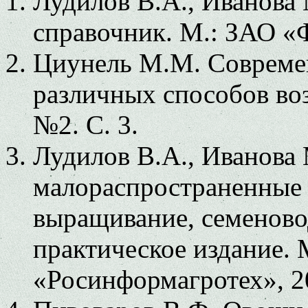
Лудилов В.А., Иванова
справочник. М.: ЗАО «Ф
Циунель М.М. Современ
различных способов воз
№2. С. 3.
Лудилов В.А., Иванова 
малораспространенные 
выращивание, семеново
практическое издание.
«Росинформагротех», 20