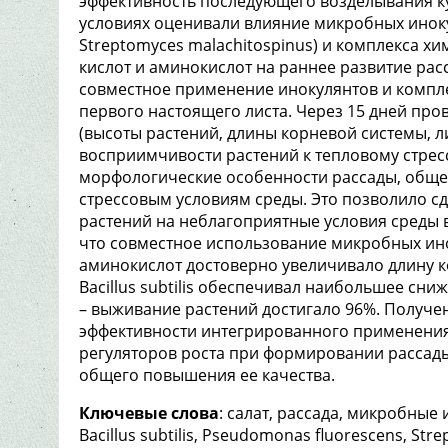
эффективность последующего возделывания ку
условиях оценивали влияние микробных инокуля
Streptomyces malachitospinus) и комплекса х
кислот и аминокислот на раннее развитие рас
совместное применение инокулянтов и компле
первого настоящего листа. Через 15 дней пр
(высоты растений, длины корневой системы, ли
восприимчивости растений к тепловому стрес
морфологические особенности рассады, общее
стрессовым условиям среды. Это позволило с
растений на неблагоприятные условия среды в
что совместное использование микробных ино
аминокислот достоверно увеличивало длину к
Bacillus subtilis обеспечивал наибольшее сн
– выживание растений достигало 96%. Получе
эффективности интегрированного применения
регуляторов роста при формировании рассады
общего повышения ее качества.
Ключевые слова
: салат, рассада, микробные
Bacillus subtilis, Pseudomonas fluorescens, St