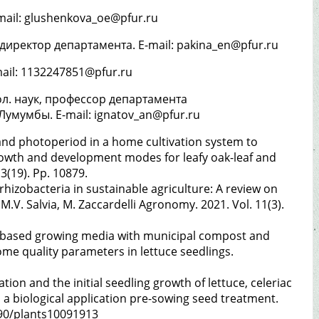
-mail: glushenkova_oe@pfur.ru
к, директор департамента. E-mail: pakina_en@pfur.ru
mail: 1132247851@pfur.ru
л. наук, профессор департамента
мумбы. E-mail: ignatov_an@pfur.ru
and photoperiod in a home cultivation system to
owth and development modes for leafy oak-leaf and
13(19). Pp. 10879.
izobacteria in sustainable agriculture: A review on
, M.V. Salvia, M. Zaccardelli Agronomy. 2021. Vol. 11(3).
ir-based growing media with municipal compost and
me quality parameters in lettuce seedlings.
tion and the initial seedling growth of lettuce, celeriac
 a biological application pre-sowing seed treatment.
3390/plants10091913