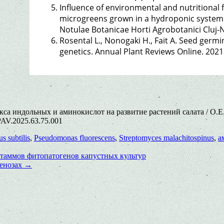
Influence of environmental and nutritional f
microgreens grown in a hydroponic system: A
Notulae Botanicae Horti Agrobotanici Cluj-Na
Rosental L., Nonogaki H., Fait A. Seed germi
genetics. Annual Plant Reviews Online. 2021.
 индольных и аминокислот на развитие растений салата / О.Е. 
/PAV.2025.63.75.001
us subtilis
,
Pseudomonas fluorescens
,
Streptomyces malachitospinus
,
а
таммов фитопатогенов капустных культур
ценозах
→