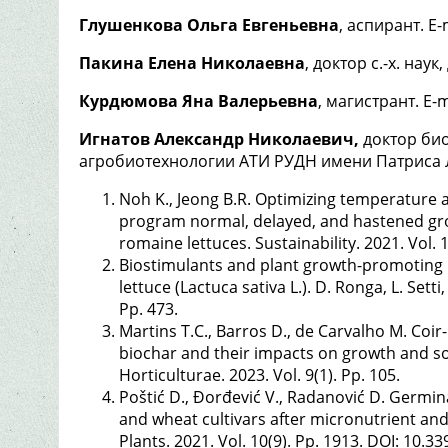
Глушенкова Ольга Евгеньевна
, аспирант. E
Пакина Елена Николаевна
, доктор с.-х. нау
Курдюмова Яна Валерьевна
, магистрант. E-
Игнатов Александр Николаевич,
доктор био
агробиотехнологии АТИ РУДН имени Патриса Лу
Noh K., Jeong B.R. Optimizing temperature 
program normal, delayed, and hastened gr
romaine lettuces. Sustainability. 2021. Vol. 
Biostimulants and plant growth-promoting rh
lettuce (Lactuca sativa L.). D. Ronga, L. Setti
Pp. 473.
Martins T.C., Barros D., de Carvalho M. Co
biochar and their impacts on growth and so
Horticulturae. 2023. Vol. 9(1). Pp. 105.
Poštić D., Đorđević V., Radanović D. Germina
and wheat cultivars after micronutrient and
Plants. 2021. Vol. 10(9). Pp. 1913. DOI: 10.