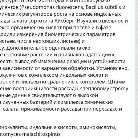
льтуры. В 2024–2025 годах в контролируемых
нтов (Pseudomonas fluorescens, Bacillus subtilis и
имических регуляторов роста на основе индольных
сады салата сортотипа Айсберг. Изучали отдельное и
кса органических кислот при посеве и в фазе
оводили измерения биометрических параметров
стьев, числа настоящих листьев) и
су. Дополнительное оценивали также
 состояние растений и признаков адаптации к
делать вывод об изменении реакции и устойчивости
 зависимости от вариантов обработки. Установлено,
кулянтов с комплексом индольных кислот и
орней и листьев по сравнению с контролем. Штамм
ижение восприимчивости рассады к тепловому стрессу
нные данные свидетельствуют о высокой
 изученных бактерий и комплекса химических
 салата, приживаемости рассады при пересадке и
 инокулянты, индольные кислоты, аминокислоты,
reptomyces malachitospinus