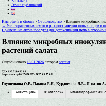
Контакты
Этика публикаций
Картофель и овощи
>
Овощеводство
>
Влияние микробных инок
←
Роль зараженных семян в распространении новых видов и ш
Применение активного угля для детоксикации почв в агробио
Влияние микробных инокулянт
растений салата
Опубликовано
13.01.2026
автором
secretar
УДК 635.521:632.93
https://doi.org/10.25630/PAV.2025.63.75.001
Глушенкова О.Е., Пакина Е.Н., Курдюмова Я.В., Игнатов А.
Аннотация
Об авторах
Библиографический с