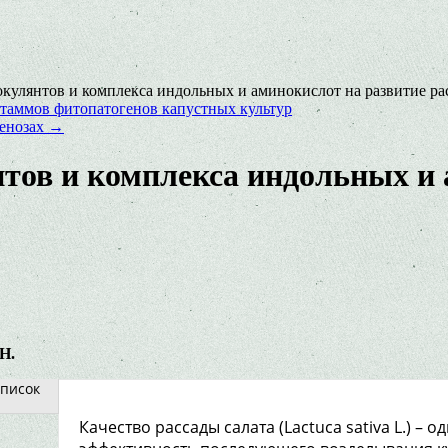
улянтов и комплекса индольных и аминокислот на развитие ра
таммов фитопатогенов капустных культур
ценозах
→
ов и комплекса индольных и 
Н.
писок
Качество рассады салата (Lactuca sativa L.) –