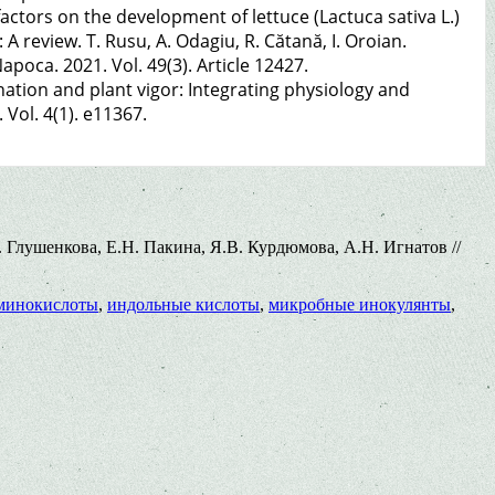
actors on the development of lettuce (Lactuca sativa L.)
 review. T. Rusu, A. Odagiu, R. Cătană, I. Oroian.
poca. 2021. Vol. 49(3). Article 12427.
nation and plant vigor: Integrating physiology and
 Vol. 4(1). e11367.
Глушенкова, Е.Н. Пакина, Я.В. Курдюмова, А.Н. Игнатов //
минокислоты
,
индольные кислоты
,
микробные инокулянты
,