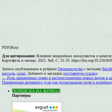
PDF(Rus)
Для цитирования:
Влияние микробных инокулянтов и комплекса
Картофель и овощи. 2025. №8. С. 31-35. https://doi.org/10.25630
Запись опубликована в рубрике
Овощеводство
с метками
Bacill
рассада
,
салат
. Добавьте в закладки
постоянную ссылку
.
←
Роль зараженных семян в распространении новых видов и ш
Применение активного угля для детоксикации почв в агробио
ПОДПИСКА НА ЖУРНАЛ
Партнеры