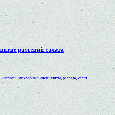
витие растений салата
 кислоты
,
микробные инокулянты
,
рассада
,
салат
|
тключены