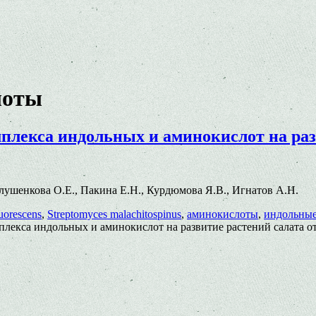
лоты
лекса индольных и аминокислот на раз
1 Глушенкова О.Е., Пакина Е.Н., Курдюмова Я.В., Игнатов А.Н.
uorescens
,
Streptomyces malachitospinus
,
аминокислоты
,
индольные
лекса индольных и аминокислот на развитие растений салата
о