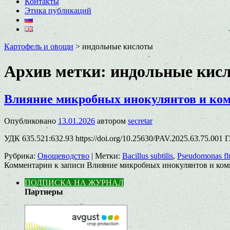
Контакты
Этика публикаций
Картофель и овощи
>
индольные кислоты
Архив метки:
индольные кис
Влияние микробных инокулянтов и комп
Опубликовано
13.01.2026
автором
secretar
УДК 635.521:632.93 https://doi.org/10.25630/PAV.2025.63.75.00
Рубрика:
Овощеводство
|
Метки:
Bacillus subtilis
,
Pseudomonas fl
Комментарии
к записи Влияние микробных инокулянтов и комп
ПОДПИСКА НА ЖУРНАЛ
Партнеры