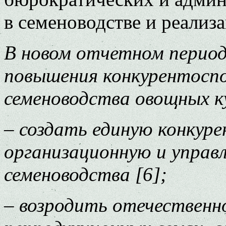
в семеноводстве и реализ
В новом отчетном периоде
повышения конкурентосп
семеноводства овощных к
– создать единую конкур
организационную и управ
семеноводства [6];
– возродить отечественн